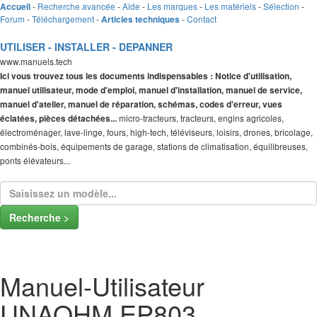
-
Recherche avancée
-
Aide
-
Les marques
-
Les matériels
-
Sélection
-
Accueil
Forum
-
Téléchargement
-
-
Contact
Articles techniques
UTILISER - INSTALLER - DEPANNER
www.manuels.tech
Ici vous trouvez tous les documents indispensables : Notice d'utilisation,
manuel utilisateur, mode d'emploi, manuel d'installation, manuel de service,
manuel d'atelier, manuel de réparation, schémas, codes d'erreur, vues
micro-tracteurs, tracteurs, engins agricoles,
éclatées, pièces détachées...
électroménager, lave-linge, fours, high-tech, téléviseurs, loisirs, drones, bricolage,
combinés-bois, équipements de garage, stations de climatisation, équilibreuses,
ponts élévateurs...
Recherche >
Manuel-Utilisateur
UNAOHM EP803