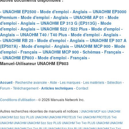
Autres documents disponibles :
- UNAOHM EP2500 - Mode d'emploi - Anglais -
- UNAOHM EP3000
Premium - Mode d'emploi - Anglais -
- UNAOHM AP 01 - Mode
d'emploi - Anglais -
- UNAOHM EP 313 G (EP313G) - Mode
d'emploi - Anglais -
- UNAOHM S22 / S22 Plus - Mode d'emploi -
Anglais -
- UNAOHM T40 / T40 Plus - Mode d'emploi - Anglais -
- UNAOHM RB 25 - Mode d'emploi - Anglais -
- UNAOHM EP 507 A
(EP507A) - Mode d'emploi - Anglais -
- UNAOHM MCP 900 - Mode
d'emploi - Français -
- UNAOHM MCP 900 - Schémas - Français -
- UNAOHM EP803 - Mode d'emploi - Français -
Manuel-Utilisateur UNAOHM EP803
-
Recherche avancée
-
Aide
-
Les marques
-
Les matériels
-
Sélection
-
Accueil
Forum
-
Téléchargement
-
-
Contact
Articles techniques
Conditions d'utilisation
- © 2026 Manuals Network Inc.
Autres recherches récentes de manuels et notices
:
UNAOHM MCP 920
UNAOHM
UNAOHM S22 S22 PLUS
UNAOHM
UNAOHM PROTEUS T40
UNAOHM PROTEUS T40
UNAOHM
UNAOHM
UNAOHM S22 S22 PLUS
UNAOHM T40 T40 PLUS
UNAOHM
UNAOHM
UNAOHM
UNAOHM T40 T40 PLUS
UNAOHM S22 S22 PLUS
UNAOHM
UNAOHM T40 T40