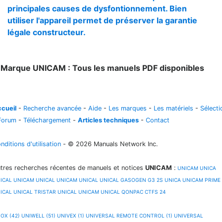
principales causes de dysfontionnement. Bien
utiliser l'appareil permet de préserver la garantie
légale constructeur.
1
Marque UNICAM : Tous les manuels PDF disponibles
cueil
-
Recherche avancée
-
Aide
-
Les marques
-
Les matériels
-
Sélecti
Forum
-
Téléchargement
-
Articles techniques
-
Contact
nditions d'utilisation
- © 2026 Manuals Network Inc.
tres recherches récentes de manuels et notices
UNICAM
:
UNICAM
UNICA
ICAL
UNICAM
UNICAL
UNICAM
UNICAL
UNICAL GASOGEN G3 2S
UNICA
UNICAM PRIME
ICAL
UNICAL TRISTAR
UNICAL
UNICAM
UNICAL QONPAC CTFS 24
OX (42)
UNIWELL (51)
UNIVEX (1)
UNIVERSAL REMOTE CONTROL (1)
UNIVERSAL