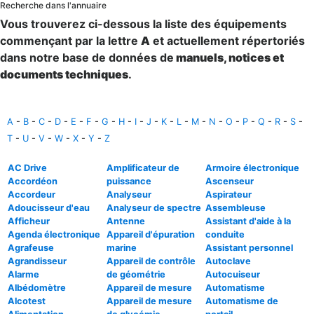
Recherche dans l'annuaire
Vous trouverez ci-dessous la liste des équipements
commençant par la lettre
A
et actuellement répertoriés
dans notre base de données de
manuels, notices et
documents techniques
.
A
-
B
-
C
-
D
-
E
-
F
-
G
-
H
-
I
-
J
-
K
-
L
-
M
-
N
-
O
-
P
-
Q
-
R
-
S
-
T
-
U
-
V
-
W
-
X
-
Y
-
Z
AC Drive
Amplificateur de
Armoire électronique
Accordéon
puissance
Ascenseur
Accordeur
Analyseur
Aspirateur
Adoucisseur d'eau
Analyseur de spectre
Assembleuse
Afficheur
Antenne
Assistant d'aide à la
Agenda électronique
Appareil d'épuration
conduite
Agrafeuse
marine
Assistant personnel
Agrandisseur
Appareil de contrôle
Autoclave
Alarme
de géométrie
Autocuiseur
Albédomètre
Appareil de mesure
Automatisme
Alcotest
Appareil de mesure
Automatisme de