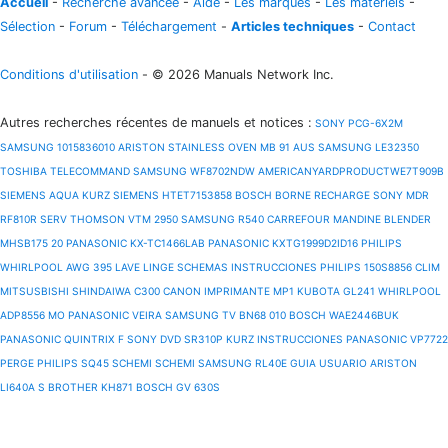
Accueil
-
Recherche avancée
-
Aide
-
Les marques
-
Les matériels
-
Sélection
-
Forum
-
Téléchargement
-
Articles techniques
-
Contact
Conditions d'utilisation
- © 2026 Manuals Network Inc.
Autres recherches récentes de manuels et notices
:
SONY PCG-6X2M
SAMSUNG 1015836010
ARISTON STAINLESS OVEN MB 91 AUS
SAMSUNG LE32350
TOSHIBA TELECOMMAND
SAMSUNG WF8702NDW
AMERICANYARDPRODUCTWE7T909B
SIEMENS AQUA KURZ
SIEMENS HTET7153858
BOSCH BORNE RECHARGE
SONY MDR
RF810R SERV
THOMSON VTM 2950
SAMSUNG R540
CARREFOUR MANDINE BLENDER
MHSB175 20
PANASONIC KX-TC1466LAB
PANASONIC KXTG1999D2ID16
PHILIPS
WHIRLPOOL AWG 395 LAVE LINGE SCHEMAS INSTRUCCIONES
PHILIPS 150S8856
CLIM
MITSUSBISHI
SHINDAIWA C300
CANON IMPRIMANTE MP1
KUBOTA GL241
WHIRLPOOL
ADP8556 MO
PANASONIC VEIRA
SAMSUNG TV BN68 010
BOSCH WAE2446BUK
PANASONIC QUINTRIX F
SONY DVD SR310P KURZ INSTRUCCIONES
PANASONIC VP7722
PERGE
PHILIPS SQ45 SCHEMI SCHEMI
SAMSUNG RL40E GUIA USUARIO
ARISTON
LI640A S
BROTHER KH871
BOSCH GV 630S