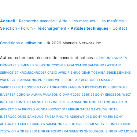
Accueil
-
Recherche avancée
-
Aide
-
Les marques
-
Les matériels
-
Sélection
-
Forum
-
Téléchargement
-
Articles techniques
-
Contact
Conditions d'utilisation
- © 2026 Manuals Network Inc.
Autres recherches récentes de manuels et notices
:
SAMSUNG SQ02 TV
FIRMWARE
SIEMENS RDE INSTRUCCIONES
AKAI SS4500
SAMSUNG LA32C450
SERVICE137
KROMSCHRODER
CASIO AW82 FISHING GEAR
TOSHIBA 256SE
SIEMENS
WXLS 1240
PANASONIC PNLC 1019
WHIRLPOOL ADG937
BOSCH MAXX 7
VARIOPERFECT
BOSCH MAXX 7
AGRIA1300
SAMSUNG RS23FCMS
POELEPETROLE
INVERTER CORONA ALPHA
PANASONIC DMR-T202012559125
SONY ERICSSON W807
INSTRUCCIONES
SIEMENS HTET7151038019
PANASONIC UNIT EXTERIEUR
DAIKIN
4PW23710 1A
PRESSO
HONDA HRX537 S17
ERREIR S4038
SAMSUNG NOTE
INSTRUCCIONES
SAMSUNG TM98A
PHILIPS AD906WT 01 S
SONY VX550
SONY
AUTORADIO CDX GT610UG S
SAMSUNG DV3 HD SRS I
SIEMENS TYPE HMITAC 1300
7200W CIF A 28 89 3550 E NR EH70S501E 04
SIEMENS SN66U095EU
SINGER NO MODELE