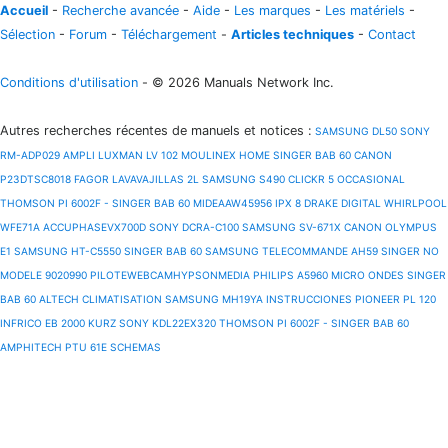
Accueil
-
Recherche avancée
-
Aide
-
Les marques
-
Les matériels
-
Sélection
-
Forum
-
Téléchargement
-
Articles techniques
-
Contact
Conditions d'utilisation
- © 2026 Manuals Network Inc.
Autres recherches récentes de manuels et notices
:
SAMSUNG DL50
SONY
RM-ADP029
AMPLI LUXMAN LV 102
MOULINEX HOME
SINGER BAB 60
CANON
P23DTSC8018
FAGOR LAVAVAJILLAS 2L
SAMSUNG S490
CLICKR 5
OCCASIONAL
THOMSON PI 6002F -
SINGER BAB 60
MIDEAAW45956
IPX 8
DRAKE DIGITAL
WHIRLPOOL
WFE71A
ACCUPHASEVX700D
SONY DCRA-C100
SAMSUNG SV-671X
CANON OLYMPUS
E1
SAMSUNG HT-C5550
SINGER BAB 60
SAMSUNG TELECOMMANDE AH59
SINGER NO
MODELE 9020990
PILOTEWEBCAMHYPSONMEDIA
PHILIPS A5960 MICRO ONDES
SINGER
BAB 60
ALTECH CLIMATISATION
SAMSUNG MH19YA INSTRUCCIONES
PIONEER PL 120
INFRICO EB 2000 KURZ
SONY KDL22EX320
THOMSON PI 6002F -
SINGER BAB 60
AMPHITECH PTU 61E SCHEMAS