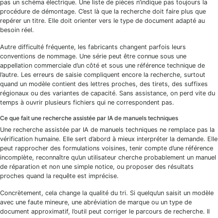
pas un schéma électrique. Une liste de pièces n’indique pas toujours la
procédure de démontage. C’est là que la recherche doit faire plus que
repérer un titre. Elle doit orienter vers le type de document adapté au
besoin réel.
Autre difficulté fréquente, les fabricants changent parfois leurs
conventions de nommage. Une série peut être connue sous une
appellation commerciale d’un côté et sous une référence technique de
l’autre. Les erreurs de saisie compliquent encore la recherche, surtout
quand un modèle contient des lettres proches, des tirets, des suffixes
régionaux ou des variantes de capacité. Sans assistance, on perd vite du
temps à ouvrir plusieurs fichiers qui ne correspondent pas.
Ce que fait une recherche assistée par IA de manuels techniques
Une recherche assistée par IA de manuels techniques ne remplace pas la
vérification humaine. Elle sert d’abord à mieux interpréter la demande. Elle
peut rapprocher des formulations voisines, tenir compte d’une référence
incomplète, reconnaître qu’un utilisateur cherche probablement un manuel
de réparation et non une simple notice, ou proposer des résultats
proches quand la requête est imprécise.
Concrètement, cela change la qualité du tri. Si quelqu’un saisit un modèle
avec une faute mineure, une abréviation de marque ou un type de
document approximatif, l’outil peut corriger le parcours de recherche. Il