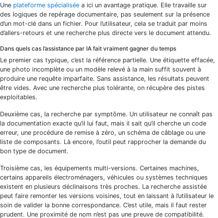
Une
plateforme spécialisée
a ici un avantage pratique. Elle travaille sur
des logiques de repérage documentaire, pas seulement sur la présence
d’un mot-clé dans un fichier. Pour l’utilisateur, cela se traduit par moins
d’allers-retours et une recherche plus directe vers le document attendu.
Dans quels cas l’assistance par IA fait vraiment gagner du temps
Le premier cas typique, c’est la référence partielle. Une étiquette effacée,
une photo incomplète ou un modèle relevé à la main suffit souvent à
produire une requête imparfaite. Sans assistance, les résultats peuvent
être vides. Avec une recherche plus tolérante, on récupère des pistes
exploitables.
Deuxième cas, la recherche par symptôme. Un utilisateur ne connaît pas
la documentation exacte qu’il lui faut, mais il sait qu’il cherche un code
erreur, une procédure de remise à zéro, un schéma de câblage ou une
liste de composants. Là encore, l’outil peut rapprocher la demande du
bon type de document.
Troisième cas, les équipements multi-versions. Certaines machines,
certains appareils électroménagers, véhicules ou systèmes techniques
existent en plusieurs déclinaisons très proches. La recherche assistée
peut faire remonter les versions voisines, tout en laissant à l’utilisateur le
soin de valider la bonne correspondance. C’est utile, mais il faut rester
prudent. Une proximité de nom n’est pas une preuve de compatibilité.