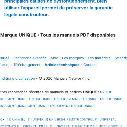
principales causes de dysfontionnement. Bien
utiliser l'appareil permet de préserver la garantie
légale constructeur.
1
Marque UNIQUE : Tous les manuels PDF disponibles
cueil
-
Recherche avancée
-
Aide
-
Les marques
-
Les matériels
-
Sélecti
Forum
-
Téléchargement
-
Articles techniques
-
Contact
nditions d'utilisation
- © 2026 Manuals Network Inc.
tres recherches récentes de manuels et notices
UNIQUE
:
UNIQUE
IQUEMENT
UNIQUE
UNIQUE
UNIQUE
UNIQUE EVENING BAG
UNIQUE
UNIQUE
UNIQUE
IQUEMENT
UNIQUEMENT
UNIQUE
UNIQUEMENT
UNIQUE
UNIQUE
OX (42)
UNIWELL (51)
UNIVEX (1)
UNIVERSAL REMOTE CONTROL (1)
UNIVERSAL
ECTRONICS (1)
UNIVERSAL DIESEL (1)
UNIVERSAL (11)
UNITEK (13)
UNITED OFFICE (3)