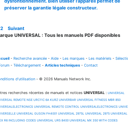
dysfontionnement. Bien utiliser l'appareil permet de
préserver la garantie légale constructeur.
1
2
Suivant
arque UNIVERSAL : Tous les manuels PDF disponibles
cueil
-
Recherche avancée
-
Aide
-
Les marques
-
Les matériels
-
Sélecti
Forum
-
Téléchargement
-
Articles techniques
-
Contact
nditions d'utilisation
- © 2026 Manuals Network Inc.
tres recherches récentes de manuels et notices
UNIVERSAL
:
UNIVERSAL
IVERSAL REMOTE NSE URC11C 6A KURZ
UNIVERBAR
UNIVERSAL FITNESS MBR 850
IVERSALELECTRONICS
UNIVERSAL REMOTE CONTROL
UNIVERSALELECTRONICS
UNIVE
IVERSELLE
UNIVERSAL GUSON FH4001
UNIVERSAL 2975L
UNIVERSAL 2975
UNIVERSAL
EX R6 INCLUDING CODES
UNIVERSAL UR5 8400
UNIVERSAL MX 350 WITH CODES