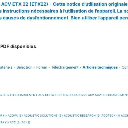
 ACV ETX 22 (ETX22) - Cette notice d'utilisation original
 instructions nécessaires à l'utilisation de l'appareil. La n
s causes de dysfontionnement. Bien utiliser l'appareil pe
PDF disponibles
atériels
-
Sélection
-
Forum
-
Téléchargement
-
Articles techniques
-
Con
CV
ACVTELECHARGEMENT
ACV DELTA F HR
ACVDELTADGV20
ACV
ACVTELECHARGEMENT
R (1)
ACOVA (3)
ACOUSTIC SOLUTIONS (3)
ACOUSTIC RESEARCH (5)
ACOTECK (1)
ACOR
TA (1)
ACC (2)
AC (8)