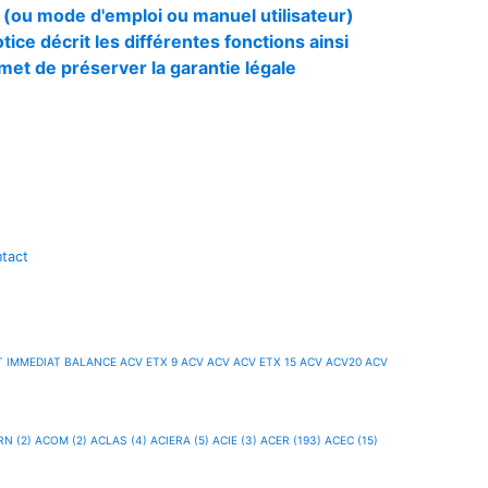
e (ou mode d'emploi ou manuel utilisateur)
otice décrit les différentes fonctions ainsi
rmet de préserver la garantie légale
tact
 IMMEDIAT BALANCE
ACV ETX 9
ACV
ACV
ACV ETX 15
ACV
ACV20
ACV
N (2)
ACOM (2)
ACLAS (4)
ACIERA (5)
ACIE (3)
ACER (193)
ACEC (15)