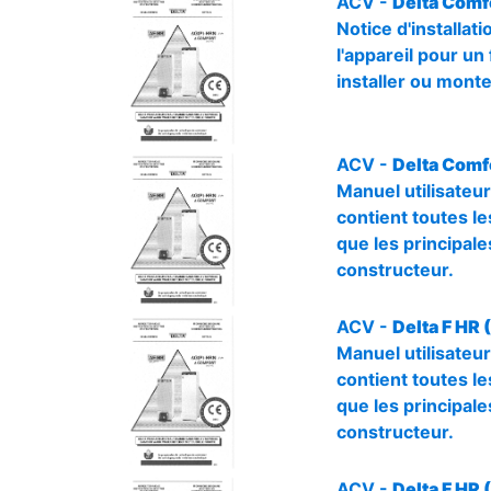
ACV -
Delta Comfo
Notice d'installa
l'appareil pour un
installer ou monte
ACV -
Delta Comf
Manuel utilisateur
contient toutes les
que les principale
constructeur.
ACV -
Delta F HR 
Manuel utilisateur
contient toutes les
que les principale
constructeur.
ACV -
Delta F HR 