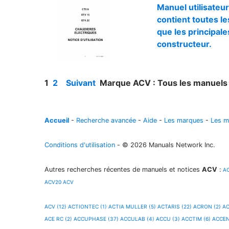
Manuel utilisateur
contient toutes les
que les principale
constructeur.
1
2
Suivant
Marque ACV : Tous les manuels 
Accueil
-
Recherche avancée
-
Aide
-
Les marques
-
Les m
Conditions d'utilisation
- © 2026 Manuals Network Inc.
Autres recherches récentes de manuels et notices
ACV
:
A
ACV20
ACV
ACV (12)
ACTIONTEC (1)
ACTIA MULLER (5)
ACTARIS (22)
ACRON (2)
AC
ACE RC (2)
ACCUPHASE (37)
ACCULAB (4)
ACCU (3)
ACCTIM (6)
ACCEN