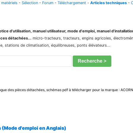
 matériels
-
Sélection
-
Forum
-
Téléchargement
-
Articles techniques
-
C
ice d'utilisation, manuel utilisateur, mode d'emploi, manuel d'installati
èces détachées...
micro-tracteurs, tracteurs, engins agricoles, électroménag
 stations de climatisation, équilibreuses, ponts élévateurs...
Recherche >
alogue des pièces détachées, schémas pdf à télécharger pour la marque : ACOR
ts (Mode d'emploi en Anglais)