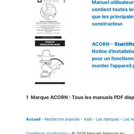
Manuel utilisateur
contient toutes les
que les principale
constructeur.
ACORN -
Stairlif
Notice d'installat
pour un fonctionne
monter l'appareil 
1
Marque ACORN : Tous les manuels PDF disp
Accueil
-
Recherche avancée
-
Aide
-
Les marques
-
Les m
Conditions d'utilisation
- © 2026 Manuals Network Inc.