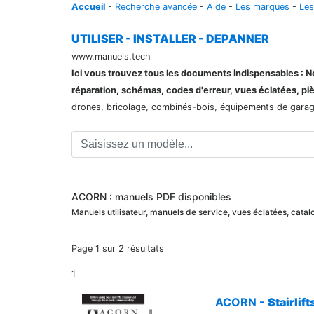
Accueil
-
Recherche avancée
-
Aide
-
Les marques
-
Les
UTILISER - INSTALLER - DEPANNER
www.manuels.tech
Ici vous trouvez tous les documents indispensables : Not
réparation, schémas, codes d'erreur, vues éclatées, pi
drones, bricolage, combinés-bois, équipements de garage,
ACORN : manuels PDF disponibles
Manuels utilisateur, manuels de service, vues éclatées, cat
Page 1 sur 2 résultats
1
ACORN -
Stairlif