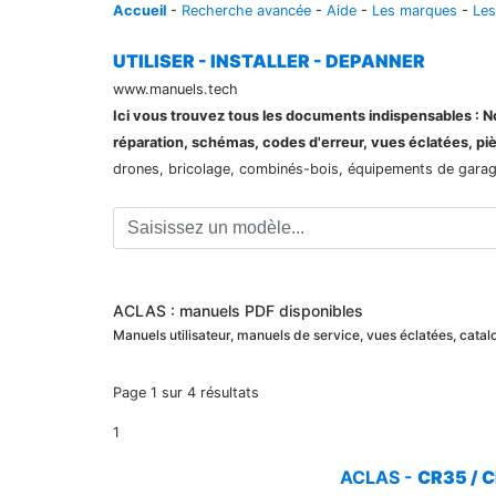
Accueil
-
Recherche avancée
-
Aide
-
Les marques
-
Les
UTILISER - INSTALLER - DEPANNER
www.manuels.tech
Ici vous trouvez tous les documents indispensables : Not
réparation, schémas, codes d'erreur, vues éclatées, pi
drones, bricolage, combinés-bois, équipements de garage,
ACLAS : manuels PDF disponibles
Manuels utilisateur, manuels de service, vues éclatées, cat
Page 1 sur 4 résultats
1
ACLAS -
CR35 / C