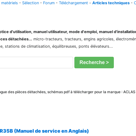
 matériels
-
Sélection
-
Forum
-
Téléchargement
-
Articles techniques
-
C
ice d'utilisation, manuel utilisateur, mode d'emploi, manuel d'installati
èces détachées...
micro-tracteurs, tracteurs, engins agricoles, électroménag
 stations de climatisation, équilibreuses, ponts élévateurs...
Recherche >
alogue des pièces détachées, schémas pdf à télécharger pour la marque : ACLAS
R35B (Manuel de service en Anglais)