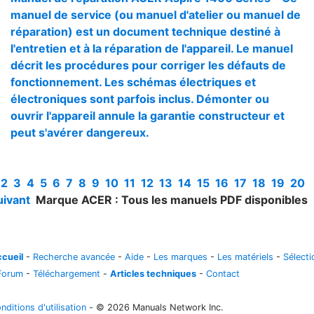
manuel de service (ou manuel d'atelier ou manuel de
réparation) est un document technique destiné à
l'entretien et à la réparation de l'appareil. Le manuel
décrit les procédures pour corriger les défauts de
fonctionnement. Les schémas électriques et
électroniques sont parfois inclus. Démonter ou
ouvrir l'appareil annule la garantie constructeur et
peut s'avérer dangereux.
1
2
3
4
5
6
7
8
9
10
11
12
13
14
15
16
17
18
19
20
uivant
Marque ACER : Tous les manuels PDF disponibles
cueil
-
Recherche avancée
-
Aide
-
Les marques
-
Les matériels
-
Sélecti
Forum
-
Téléchargement
-
Articles techniques
-
Contact
nditions d'utilisation
- © 2026 Manuals Network Inc.