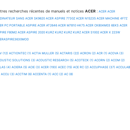
tres recherches récentes de manuels et notices
ACER
:
ACER
ACER
DINATEUR SANS
ACER SK9620
ACER ASPIRE 7730Z
ACER N15235
ACER MACHINE 4F7Z
ER PC PORTABLE ASPIRE
ACER AT2646
ACER M7810 HK75
ACER CK804M03 6EKS
ACER
PIRE F80M2
ACER ASPIRE 2020 KURZ KURZ KURZ KURZ
ACER S1002
ACER X 223W
ERASPIRE3630MOD
V (12)
ACTIONTEC (1)
ACTIA MULLER (5)
ACTARIS (22)
ACRON (2)
ACR (1)
ACOVA (3)
OUSTIC SOLUTIONS (3)
ACOUSTIC RESEARCH (5)
ACOTECK (1)
ACORN (2)
ACOM (2)
LAS (4)
ACIERA (5)
ACIE (3)
ACER (193)
ACEC (15)
ACE RC (2)
ACCUPHASE (37)
ACCULA
ACCU (3)
ACCTIM (6)
ACCENTA (1)
ACC (2)
AC (8)