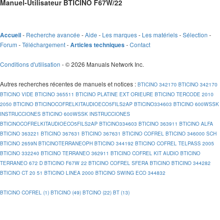
Manuel-Utilisateur BTICINO F67W/22
-
Recherche avancée
-
Aide
-
Les marques
-
Les matériels
-
Sélection
-
Accueil
Forum
-
Téléchargement
-
-
Contact
Articles techniques
Conditions d'utilisation
- © 2026 Manuals Network Inc.
Autres recherches récentes de manuels et notices
:
BTICINO 342170
BTICINO 342170
BTICINO VIDE
BTICINO 365511
BTICINO PLATINE EXT ORIEURE
BTICINO TERCODE 2010
2050
BTICINO
BTICINOCOFRELKITAUDIOECO5FILS2AP
BTICINO334603
BTICINO 600WSSK
INSTRUCCIONES
BTICINO 600WSSK INSTRUCCIONES
BTICINOCOFRELKITAUDIOECO5FILS2AP
BTICINO334603
BTICINO 363911
BTICINO ALFA
BTICINO 363221
BTICINO 367631
BTICINO 367631
BTICINO COFREL
BTICINO 346000 SCH
BTICINO 2659N
BTICINOTERRANEOPH
BTICINO 344192
BTICINO COFREL TELPASS 2005
BTICINO 332240
BTICINO TERRANEO 362911
BTICINO COFREL KIT AUDIO
BTICINO
TERRANEO 672 D
BTICINO F67W 22
BTICINO COFREL SFERA
BTICINO
BTICINO 344282
BTICINO CT 20 51
BTICINO LINEA 2000
BTICINO SWING ECO 344832
BTICINO COFREL (1)
BTICINO (49)
BTCINO (22)
BT (13)