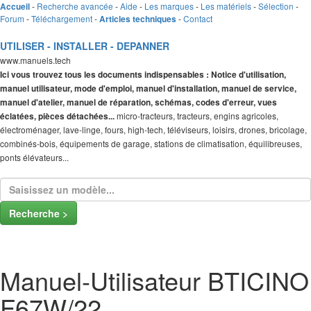
-
Recherche avancée
-
Aide
-
Les marques
-
Les matériels
-
Sélection
-
Accueil
Forum
-
Téléchargement
-
-
Contact
Articles techniques
UTILISER - INSTALLER - DEPANNER
www.manuels.tech
Ici vous trouvez tous les documents indispensables : Notice d'utilisation,
manuel utilisateur, mode d'emploi, manuel d'installation, manuel de service,
manuel d'atelier, manuel de réparation, schémas, codes d'erreur, vues
micro-tracteurs, tracteurs, engins agricoles,
éclatées, pièces détachées...
électroménager, lave-linge, fours, high-tech, téléviseurs, loisirs, drones, bricolage,
combinés-bois, équipements de garage, stations de climatisation, équilibreuses,
ponts élévateurs...
Recherche >
Manuel-Utilisateur BTICINO
F67W/22