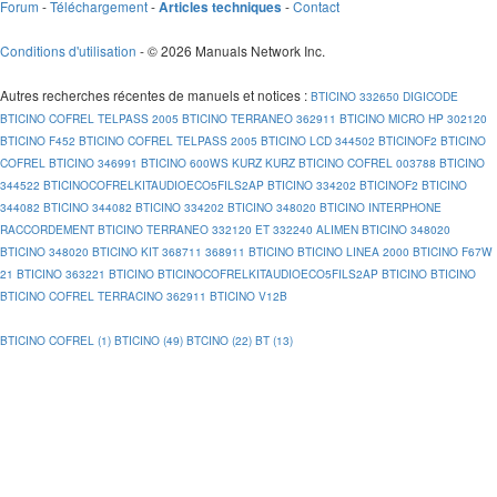
Forum
-
Téléchargement
-
-
Contact
Articles techniques
Conditions d'utilisation
- © 2026 Manuals Network Inc.
Autres recherches récentes de manuels et notices
:
BTICINO 332650 DIGICODE
BTICINO COFREL TELPASS 2005
BTICINO TERRANEO 362911
BTICINO MICRO HP 302120
BTICINO F452
BTICINO COFREL TELPASS 2005
BTICINO LCD 344502
BTICINOF2
BTICINO
COFREL
BTICINO 346991
BTICINO 600WS KURZ KURZ
BTICINO COFREL 003788
BTICINO
344522
BTICINOCOFRELKITAUDIOECO5FILS2AP
BTICINO 334202
BTICINOF2
BTICINO
344082
BTICINO 344082
BTICINO 334202
BTICINO 348020
BTICINO INTERPHONE
RACCORDEMENT
BTICINO TERRANEO 332120 ET 332240 ALIMEN
BTICINO 348020
BTICINO 348020
BTICINO KIT 368711 368911
BTICINO
BTICINO LINEA 2000
BTICINO F67W
21
BTICINO 363221
BTICINO
BTICINOCOFRELKITAUDIOECO5FILS2AP
BTICINO
BTICINO
BTICINO COFREL TERRACINO 362911
BTICINO V12B
BTICINO COFREL (1)
BTICINO (49)
BTCINO (22)
BT (13)