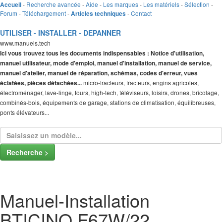
-
Recherche avancée
-
Aide
-
Les marques
-
Les matériels
-
Sélection
-
Accueil
Forum
-
Téléchargement
-
-
Contact
Articles techniques
UTILISER - INSTALLER - DEPANNER
www.manuels.tech
Ici vous trouvez tous les documents indispensables : Notice d'utilisation,
manuel utilisateur, mode d'emploi, manuel d'installation, manuel de service,
manuel d'atelier, manuel de réparation, schémas, codes d'erreur, vues
micro-tracteurs, tracteurs, engins agricoles,
éclatées, pièces détachées...
électroménager, lave-linge, fours, high-tech, téléviseurs, loisirs, drones, bricolage,
combinés-bois, équipements de garage, stations de climatisation, équilibreuses,
ponts élévateurs...
Recherche >
Manuel-Installation
BTICINO F67W/22