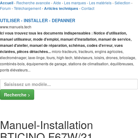
-
Recherche avancée
-
Aide
-
Les marques
-
Les matériels
-
Sélection
-
Accueil
Forum
-
Téléchargement
-
-
Contact
Articles techniques
UTILISER - INSTALLER - DEPANNER
www.manuels.tech
Ici vous trouvez tous les documents indispensables : Notice d'utilisation,
manuel utilisateur, mode d'emploi, manuel d'installation, manuel de service,
manuel d'atelier, manuel de réparation, schémas, codes d'erreur, vues
micro-tracteurs, tracteurs, engins agricoles,
éclatées, pièces détachées...
électroménager, lave-linge, fours, high-tech, téléviseurs, loisirs, drones, bricolage,
combinés-bois, équipements de garage, stations de climatisation, équilibreuses,
ponts élévateurs...
Recherche >
Manuel-Installation
BTICINO F67W/21