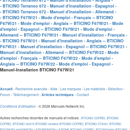
- BTICINO Terraneo 672 - Manuel d'installation - Anglais -
- BTICINO Terraneo 672 - Manuel d'installation - Espagnol -
- BTICINO Terraneo 672 - Manuel d'installation - Allemand -
- BTICINO F67W/21 - Mode d'emploi - Français -
- BTICINO
F67W/21 - Mode d'emploi - Anglais -
- BTICINO F67W/21 - Mode
d'emploi - Espagnol -
- BTICINO F67W/21 - Mode d'emploi -
Allemand -
- BTICINO F67W/21 - Manuel d'installation - Français -
- BTICINO F67W/21 - Manuel d'installation - Anglais -
- BTICINO
F67W/21 - Manuel d'installation - Espagnol -
- BTICINO F67W/21 -
Manuel d'installation - Allemand -
- BTICINO F67W/22 - Mode
d'emploi - Français -
- BTICINO F67W/22 - Mode d'emploi -
Anglais -
- BTICINO F67W/22 - Mode d'emploi - Espagnol -
Manuel-Installation BTICINO F67W/21
-
Recherche avancée
-
Aide
-
Les marques
-
Les matériels
-
Sélection
-
Accueil
Forum
-
Téléchargement
-
-
Contact
Articles techniques
Conditions d'utilisation
- © 2026 Manuals Network Inc.
Autres recherches récentes de manuels et notices
:
BTICINO COFREL
BTICINO
COFREL
BTICINO U0375
BTICINO 344804
BTICINO COFREL
BTICINO CT2051
BTICINO
BTICINOF2 999DINSTALLAZIONEINSTALLAZIONE
BTICINO COFREL
BTICINO3550
BTICINO