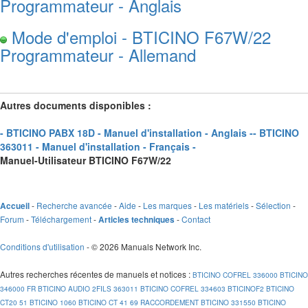
Programmateur - Anglais
Mode d'emploi - BTICINO F67W/22
Programmateur - Allemand
Autres documents disponibles :
- BTICINO PABX 18D - Manuel d'installation - Anglais -
- BTICINO
363011 - Manuel d'installation - Français -
Manuel-Utilisateur BTICINO F67W/22
-
Recherche avancée
-
Aide
-
Les marques
-
Les matériels
-
Sélection
-
Accueil
Forum
-
Téléchargement
-
-
Contact
Articles techniques
Conditions d'utilisation
- © 2026 Manuals Network Inc.
Autres recherches récentes de manuels et notices
:
BTICINO COFREL 336000
BTICINO
346000 FR
BTICINO AUDIO 2FILS 363011
BTICINO COFREL 334603
BTICINOF2
BTICINO
CT20 51
BTICINO 1060
BTICINO CT 41 69 RACCORDEMENT
BTICINO 331550
BTICINO