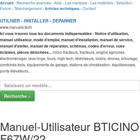
-
Recherche avancée
-
Aide
-
Les marques
-
Les matériels
-
Sélection
-
Accueil
Forum
-
Téléchargement
-
-
Contact
Articles techniques
UTILISER - INSTALLER - DEPANNER
www.manuels.tech
Ici vous trouvez tous les documents indispensables : Notice d'utilisation,
manuel utilisateur, mode d'emploi, manuel d'installation, manuel de service,
manuel d'atelier, manuel de réparation, schémas, codes d'erreur, vues
micro-tracteurs, tracteurs, engins agricoles,
éclatées, pièces détachées...
électroménager, lave-linge, fours, high-tech, téléviseurs, loisirs, drones, bricolage,
combinés-bois, équipements de garage, stations de climatisation, équilibreuses,
ponts élévateurs...
Recherche >
Manuel-Utilisateur BTICINO
F67W/22