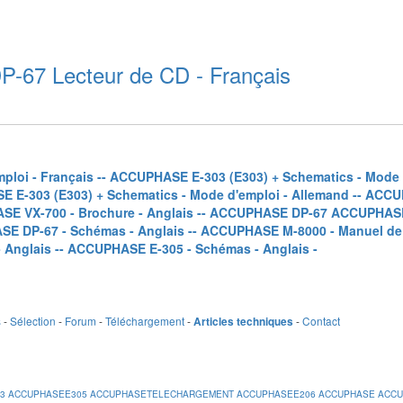
67 Lecteur de CD - Français
loi - Français -
- ACCUPHASE E-303 (E303) + Schematics - Mode d
 E-303 (E303) + Schematics - Mode d'emploi - Allemand -
- ACCUP
E VX-700 - Brochure - Anglais -
- ACCUPHASE DP-67 ACCUPHASE -
E DP-67 - Schémas - Anglais -
- ACCUPHASE M-8000 - Manuel de s
Anglais -
- ACCUPHASE E-305 - Schémas - Anglais -
s
-
Sélection
-
Forum
-
Téléchargement
-
-
Contact
Articles techniques
3
ACCUPHASEE305
ACCUPHASETELECHARGEMENT
ACCUPHASEE206
ACCUPHASE
ACCU