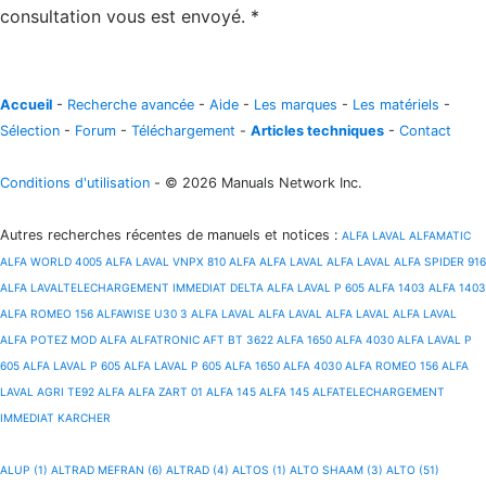
consultation vous est envoyé. *
Accueil
-
Recherche avancée
-
Aide
-
Les marques
-
Les matériels
-
Sélection
-
Forum
-
Téléchargement
-
Articles techniques
-
Contact
Conditions d'utilisation
- © 2026 Manuals Network Inc.
Autres recherches récentes de manuels et notices
:
ALFA LAVAL
ALFAMATIC
ALFA WORLD 4005
ALFA LAVAL VNPX 810
ALFA
ALFA LAVAL
ALFA LAVAL
ALFA SPIDER 916
ALFA LAVALTELECHARGEMENT IMMEDIAT DELTA
ALFA LAVAL P 605
ALFA 1403
ALFA 1403
ALFA ROMEO 156
ALFAWISE U30 3
ALFA LAVAL
ALFA LAVAL
ALFA LAVAL
ALFA LAVAL
ALFA POTEZ MOD
ALFA
ALFATRONIC AFT BT 3622
ALFA 1650
ALFA 4030
ALFA LAVAL P
605
ALFA LAVAL P 605
ALFA LAVAL P 605
ALFA 1650
ALFA 4030
ALFA ROMEO 156
ALFA
LAVAL AGRI TE92
ALFA
ALFA ZART 01
ALFA 145
ALFA 145
ALFATELECHARGEMENT
IMMEDIAT KARCHER
ALUP (1)
ALTRAD MEFRAN (6)
ALTRAD (4)
ALTOS (1)
ALTO SHAAM (3)
ALTO (51)