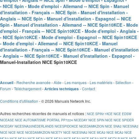
d'emploi - Anglais -
- NICE Spin - Mode d'emploi - Espagnol -
- NICE Spin - Mode d'emploi - Allemand -
- NICE Spin - Manuel
d'installation - Français -
- NICE Spin - Manuel d'installation -
Anglais -
- NICE Spin - Manuel d'installation - Espagnol -
- NICE
Spin - Manuel d'installation - Allemand -
- NICE Spin10KCE - Mode
d'emploi - Français -
- NICE Spin10KCE - Mode d'emploi - Anglais -
- NICE Spin10KCE - Mode d'emploi - Espagnol -
- NICE Spin10KCE
- Mode d'emploi - Allemand -
- NICE Spin10KCE - Manuel
d'installation - Français -
- NICE Spin10KCE - Manuel d'installation
- Anglais -
- NICE Spin10KCE - Manuel d'installation - Espagnol -
Manuel-Installation NICE Spin10KCE
-
Recherche avancée
-
Aide
-
Les marques
-
Les matériels
-
Sélection
-
Accueil
Forum
-
Téléchargement
-
-
Contact
Articles techniques
Conditions d'utilisation
- © 2026 Manuals Network Inc.
Autres recherches récentes de manuels et notices
:
NICE SPIN11KCE
NICE EDSW
NICEASE
NICE AUTOMATISME PORTAIL PP7224
NICEDAY
NICE SPIN
NICE
NICE SPIDER
NICEDAY
NICESNA20NEDERLANDS
NICESPIDOKCE
NICEDAMIKZION
NICE SNA2
NICESNA2
NICE
NICE
NICE
NICEDAMIKZION
NICETY
NICE
NICESNA2
NICE MCA2
NICE MCA2
NICE
MCA2
NICE MCA2
NICE MCA2
NICE MCA2
NICE MCA2
NICE MCA2
NICE MOTX-R
NICE
NICE