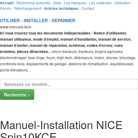
-
Recherche avancée
-
Aide
-
Les marques
-
Les matériels
-
Sélection
-
Accueil
Forum
-
Téléchargement
-
-
Contact
Articles techniques
UTILISER - INSTALLER - DEPANNER
www.manuels.tech
Ici vous trouvez tous les documents indispensables : Notice d'utilisation,
manuel utilisateur, mode d'emploi, manuel d'installation, manuel de service,
manuel d'atelier, manuel de réparation, schémas, codes d'erreur, vues
micro-tracteurs, tracteurs, engins agricoles,
éclatées, pièces détachées...
électroménager, lave-linge, fours, high-tech, téléviseurs, loisirs, drones, bricolage,
combinés-bois, équipements de garage, stations de climatisation, équilibreuses,
ponts élévateurs...
Recherche >
Manuel-Installation NICE
Spin10KCE