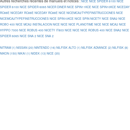
Autres recherches récentes de manuels et notices
:
NICE
NICE SPIDER 6100
NICE
SPIDER 6100
NICE SPIDER 6065
NICER DINER
NICE SPIN11KCE
NICE SPIN10KCE
NICEDAY
RC88E
NICEDAY RC88E
NICEDAY RC88E
NICE
NICEMCA2TYPEFINSTRUCCIONES
NICE
NICEMCA2TYPEFINSTRUCCIONES
NICE SPIN10KCE
NICE SPIN
NICETY
NICE SNA2
NICE
ROBO 400
NICE MCA2 INSTALACION
NICE
NICE
NICE PLANOTIME
NICE
NICE MCA2
NICE
HYPPO 7000
NICE ROBUS 400
NICETY IT803
NICE
NICE
NICE ROBUS 400
NICE SNA2
NICE
SPIDER 6065
NICE SNA 2
NICE SNA 2
NITRAM (1)
NISSAN (20)
NINTENDO (16)
NILFISK ALTO (1)
NILFISK ADVANCE (2)
NILFISK (8)
NIKON (150)
NIKAI (1)
NIDEK (13)
NICE (35)