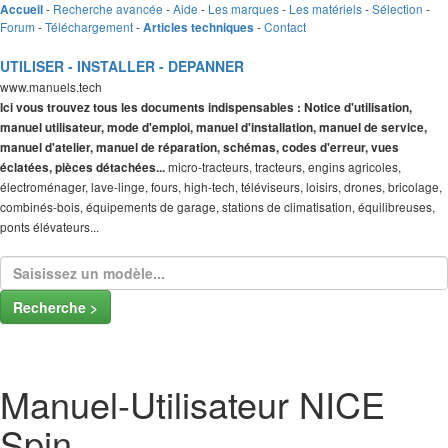
-
Recherche avancée
-
Aide
-
Les marques
-
Les matériels
-
Sélection
-
Accueil
Forum
-
Téléchargement
-
-
Contact
Articles techniques
UTILISER - INSTALLER - DEPANNER
www.manuels.tech
Ici vous trouvez tous les documents indispensables : Notice d'utilisation,
manuel utilisateur, mode d'emploi, manuel d'installation, manuel de service,
manuel d'atelier, manuel de réparation, schémas, codes d'erreur, vues
micro-tracteurs, tracteurs, engins agricoles,
éclatées, pièces détachées...
électroménager, lave-linge, fours, high-tech, téléviseurs, loisirs, drones, bricolage,
combinés-bois, équipements de garage, stations de climatisation, équilibreuses,
ponts élévateurs...
Recherche >
Manuel-Utilisateur NICE
Spin