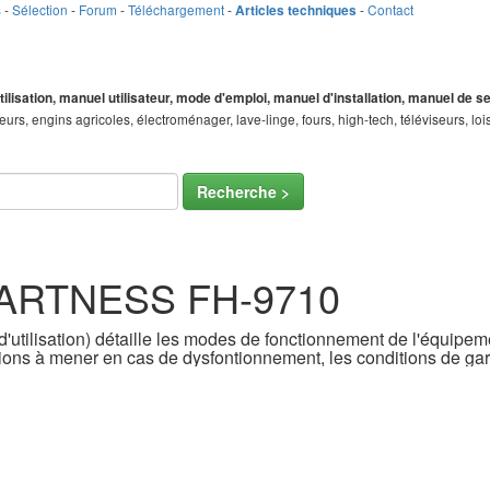
s
-
Sélection
-
Forum
-
Téléchargement
-
-
Contact
Articles techniques
tilisation, manuel utilisateur, mode d'emploi, manuel d'installation, manuel de 
teurs, engins agricoles, électroménager, lave-linge, fours, high-tech, téléviseurs, 
Recherche >
SMARTNESS FH-9710
'utilisation) détaille les modes de fonctionnement de l'équipemen
ons à mener en cas de dysfontionnement, les conditions de gara