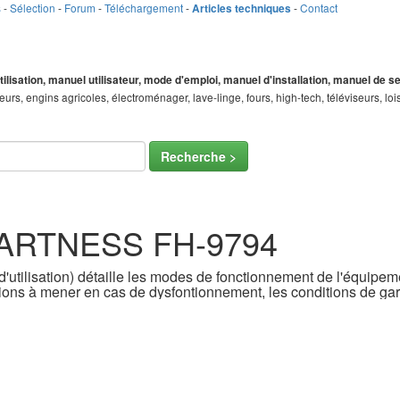
s
-
Sélection
-
Forum
-
Téléchargement
-
-
Contact
Articles techniques
tilisation, manuel utilisateur, mode d'emploi, manuel d'installation, manuel de 
teurs, engins agricoles, électroménager, lave-linge, fours, high-tech, téléviseurs, 
Recherche >
SMARTNESS FH-9794
'utilisation) détaille les modes de fonctionnement de l'équipemen
ons à mener en cas de dysfontionnement, les conditions de gara