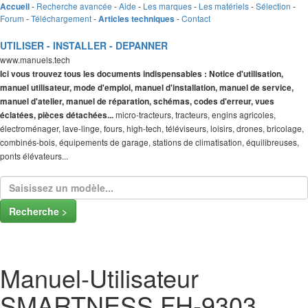
-
Recherche avancée
-
Aide
-
Les marques
-
Les matériels
-
Sélection
-
Accueil
Forum
-
Téléchargement
-
-
Contact
Articles techniques
UTILISER - INSTALLER - DEPANNER
www.manuels.tech
Ici vous trouvez tous les documents indispensables : Notice d'utilisation,
manuel utilisateur, mode d'emploi, manuel d'installation, manuel de service,
manuel d'atelier, manuel de réparation, schémas, codes d'erreur, vues
micro-tracteurs, tracteurs, engins agricoles,
éclatées, pièces détachées...
électroménager, lave-linge, fours, high-tech, téléviseurs, loisirs, drones, bricolage,
combinés-bois, équipements de garage, stations de climatisation, équilibreuses,
ponts élévateurs...
Recherche >
Manuel-Utilisateur
SMARTNESS FH-9303