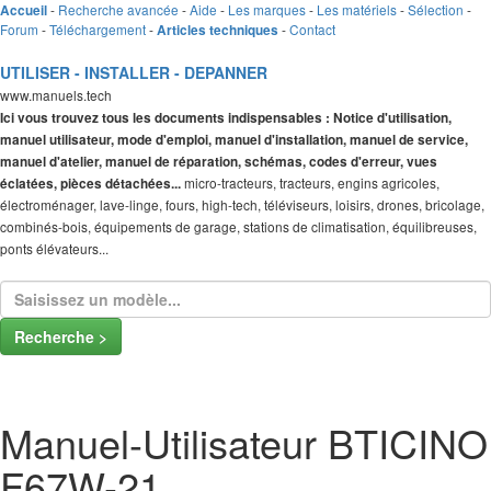
-
Recherche avancée
-
Aide
-
Les marques
-
Les matériels
-
Sélection
-
Accueil
Forum
-
Téléchargement
-
-
Contact
Articles techniques
UTILISER - INSTALLER - DEPANNER
www.manuels.tech
Ici vous trouvez tous les documents indispensables : Notice d'utilisation,
manuel utilisateur, mode d'emploi, manuel d'installation, manuel de service,
manuel d'atelier, manuel de réparation, schémas, codes d'erreur, vues
micro-tracteurs, tracteurs, engins agricoles,
éclatées, pièces détachées...
électroménager, lave-linge, fours, high-tech, téléviseurs, loisirs, drones, bricolage,
combinés-bois, équipements de garage, stations de climatisation, équilibreuses,
ponts élévateurs...
Recherche >
Manuel-Utilisateur BTICINO
F67W-21