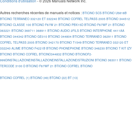
Conditions d'utilisation
- © 2026 Manuals Network Inc.
Autres recherches récentes de manuels et notices
:
BTICINO SCS
BTICINO U5818B
BTICINO TERRANEO 332120 ET 332240
BTICINO COFREL TELPASS 2005
BTICINO 344512
BTICINO CLASSE 100
BTICINO F67W 21
BTICINO PBX15D
BTICINO F67WF 21
BTICINO
363221
BTICINO 369711 368911
BTICINO AUDIO 2FILS
BTICINO INTERPHONE 4411AA
BTICINO 344342
BTICINO GE010
BTICINO 344804
BTICINO TERRANEO 362911
BTICINO
COFREL TELPASS 2005
BTICINO 342170
BTICINO T1549
BTICINO TERRANEO 332120 ET
332240 ALIME
BTICINO F4221B
BTICINO PHONEPHONE
BTICINO 346230
BTICINO T KIT IZY
BTICINO
BTICINO COFREL
BTICINO344832
BTICINO
BTICINOF2-
999DINSTALLAZIONEINSTALLAZIONEINSTALLAZIONEISTRUZIONI
BTICINO 363011
BTICINO
TERCODE 3100 D
BTICINO F67WF 21
BTICINO COFREL
BTICINO
BTICINO COFREL (1)
BTICINO (49)
BTCINO (22)
BT (13)