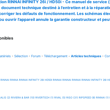
ion RINNAI INFINITY 26i / HD50i - Ce manuel de service (
 document technique destiné à l'entretien et à la réparatio
orriger les défauts de fonctionnement. Les schémas élec
u ouvrir l'appareil annule la garantie constructeur et pe
onibles
atériels
-
Sélection
-
Forum
-
Téléchargement
-
Articles techniques
-
Con
RINNAI
RINNA
RINNAI INFINITY 26I HD50I
RINNAI
RINNAI
RINNAI
RINNAI INFINITY 26I H
ALIS (2)
RIVIERA & BAR (10)
RIVERTECH (1)
RIVAL (5)
RISO (31)
RIPSPEED (8)
RINNAI (1)