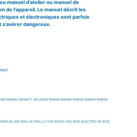
ou manuel d'atelier ou manuel de
n de l'appareil. Le manuel décrit les
triques et électroniques sont parfois
ut s'avérer dangereux.
tact
D50I
RINNAI INFINITY 26I HD50I
RINNAI
RINNAI
RINNAI
RINNAI
RINNAI
RIMOLDI (55)
RIKA (4)
RIELLO (115)
RICOH (35)
RICH ELECTRIC (6)
RICE