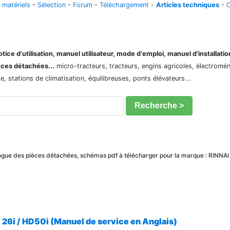
 matériels
-
Sélection
-
Forum
-
Téléchargement
-
Articles techniques
-
C
ice d'utilisation, manuel utilisateur, mode d'emploi, manuel d'installati
èces détachées...
micro-tracteurs, tracteurs, engins agricoles, électroménag
 stations de climatisation, équilibreuses, ponts élévateurs...
Recherche >
alogue des pièces détachées, schémas pdf à télécharger pour la marque : RINNAI
 26i / HD50i (Manuel de service en Anglais)