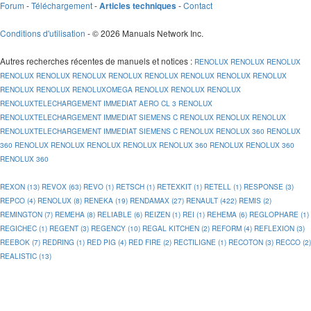
Forum
-
Téléchargement
-
-
Contact
Articles techniques
Conditions d'utilisation
- © 2026 Manuals Network Inc.
Autres recherches récentes de manuels et notices
:
RENOLUX
RENOLUX
RENOLUX
RENOLUX
RENOLUX
RENOLUX
RENOLUX
RENOLUX
RENOLUX
RENOLUX
RENOLUX
RENOLUX
RENOLUX
RENOLUXOMEGA
RENOLUX
RENOLUX
RENOLUX
RENOLUXTELECHARGEMENT IMMEDIAT AERO CL 3
RENOLUX
RENOLUXTELECHARGEMENT IMMEDIAT SIEMENS C
RENOLUX
RENOLUX
RENOLUX
RENOLUXTELECHARGEMENT IMMEDIAT SIEMENS C
RENOLUX
RENOLUX 360
RENOLUX
360
RENOLUX
RENOLUX
RENOLUX
RENOLUX
RENOLUX 360
RENOLUX
RENOLUX 360
RENOLUX 360
REXON (13)
REVOX (63)
REVO (1)
RETSCH (1)
RETEXKIT (1)
RETELL (1)
RESPONSE (3)
REPCO (4)
RENOLUX (8)
RENEKA (19)
RENDAMAX (27)
RENAULT (422)
REMIS (2)
REMINGTON (7)
REMEHA (8)
RELIABLE (6)
REIZEN (1)
REI (1)
REHEMA (6)
REGLOPHARE (1)
REGICHEC (1)
REGENT (3)
REGENCY (10)
REGAL KITCHEN (2)
REFORM (4)
REFLEXION (3)
REEBOK (7)
REDRING (1)
RED PIG (4)
RED FIRE (2)
RECTILIGNE (1)
RECOTON (3)
RECCO (2)
REALISTIC (13)