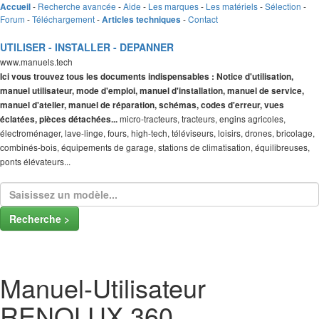
-
Recherche avancée
-
Aide
-
Les marques
-
Les matériels
-
Sélection
-
Accueil
Forum
-
Téléchargement
-
-
Contact
Articles techniques
UTILISER - INSTALLER - DEPANNER
www.manuels.tech
Ici vous trouvez tous les documents indispensables : Notice d'utilisation,
manuel utilisateur, mode d'emploi, manuel d'installation, manuel de service,
manuel d'atelier, manuel de réparation, schémas, codes d'erreur, vues
micro-tracteurs, tracteurs, engins agricoles,
éclatées, pièces détachées...
électroménager, lave-linge, fours, high-tech, téléviseurs, loisirs, drones, bricolage,
combinés-bois, équipements de garage, stations de climatisation, équilibreuses,
ponts élévateurs...
Recherche >
Manuel-Utilisateur
RENOLUX 360