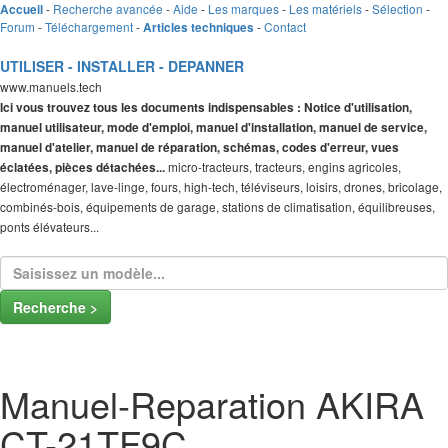
-
Recherche avancée
-
Aide
-
Les marques
-
Les matériels
-
Sélection
-
Accueil
Forum
-
Téléchargement
-
-
Contact
Articles techniques
UTILISER - INSTALLER - DEPANNER
www.manuels.tech
Ici vous trouvez tous les documents indispensables : Notice d'utilisation,
manuel utilisateur, mode d'emploi, manuel d'installation, manuel de service,
manuel d'atelier, manuel de réparation, schémas, codes d'erreur, vues
micro-tracteurs, tracteurs, engins agricoles,
éclatées, pièces détachées...
électroménager, lave-linge, fours, high-tech, téléviseurs, loisirs, drones, bricolage,
combinés-bois, équipements de garage, stations de climatisation, équilibreuses,
ponts élévateurs...
Recherche >
Manuel-Reparation AKIRA
CT-21TF9C