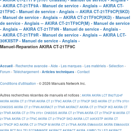
- AKIRA CT-21TF9A - Manuel de service - Anglais -
- AKIRA CT-
21TF9C - Manuel de service - Anglais -
- AKIRA CT-21TF9CP(SKD)
- Manuel de service - Anglais -
- AKIRA CT-21TF9CP(IKD) - Manuel
de service - Anglais -
- AKIRA CT-21TF9CP(M) - Manuel de service
- Anglais -
- AKIRA CT-21TF9N - Manuel de service - Anglais -
- AKIRA CT-21TF9R - Manuel de service - Anglais -
- AKIRA LCT-
30KXSTP - Manuel de service - Anglais -
Manuel-Reparation AKIRA CT-21TF9C
-
Recherche avancée
-
Aide
-
Les marques
-
Les matériels
-
Sélection
-
Accueil
Forum
-
Téléchargement
-
-
Contact
Articles techniques
Conditions d'utilisation
- © 2026 Manuals Network Inc.
Autres recherches récentes de manuels et notices
:
AKIRA
AKIRA LCT B92TU24F
AKIRA
AKIRA CT 21TF9R
AKIRA CT 21TF9C
AKIRA CT 21TF9CP SKD
AKIRA CT 21TF9 3Y01
CHASSIS
AKIRA CT 21TF9N
AKIRACT 21TF9R
AKIRACT
AKIRA CT 21TF9CP IKD
AKIRA CT
21TF9R
AKIRA CT 21TF9 3Y01 CHASSIS
AKIRA CT 21TF9N
AKIRA CT 21TF9CP M
AKIRA CT
21TF9A
AKIRA CT 21TF9C
AKIRA CT 21TF9CP SKD
AKIRA LCT 30KXSTP
AKIRA CT
21TF9CP IKD
AKIRA CT 21TF9CP M
AKIRA CT 21TF9A
AKIRA EM6500SX
AKIRA EM6500SX
AKIRA RCT B03 TELECOMMANDE
AKIRACT
AKIRACT
AKIRA JUMBO TV LED
AKIRACT