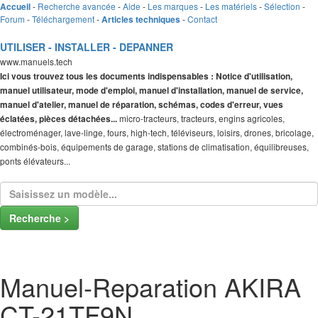
-
Recherche avancée
-
Aide
-
Les marques
-
Les matériels
-
Sélection
-
Accueil
Forum
-
Téléchargement
-
-
Contact
Articles techniques
UTILISER - INSTALLER - DEPANNER
www.manuels.tech
Ici vous trouvez tous les documents indispensables : Notice d'utilisation,
manuel utilisateur, mode d'emploi, manuel d'installation, manuel de service,
manuel d'atelier, manuel de réparation, schémas, codes d'erreur, vues
micro-tracteurs, tracteurs, engins agricoles,
éclatées, pièces détachées...
électroménager, lave-linge, fours, high-tech, téléviseurs, loisirs, drones, bricolage,
combinés-bois, équipements de garage, stations de climatisation, équilibreuses,
ponts élévateurs...
Recherche >
Manuel-Reparation AKIRA
CT-21TF9N