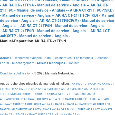
- AKIRA CT-21TF9A - Manuel de service - Anglais -
- AKIRA CT-
21TF9C - Manuel de service - Anglais -
- AKIRA CT-21TF9CP(SKD)
- Manuel de service - Anglais -
- AKIRA CT-21TF9CP(IKD) - Manuel
de service - Anglais -
- AKIRA CT-21TF9CP(M) - Manuel de service
- Anglais -
- AKIRA CT-21TF9N - Manuel de service - Anglais -
- AKIRA CT-21TF9R - Manuel de service - Anglais -
- AKIRA LCT-
30KXSTP - Manuel de service - Anglais -
Manuel-Reparation AKIRA CT-21TF9N
-
Recherche avancée
-
Aide
-
Les marques
-
Les matériels
-
Sélection
-
Accueil
Forum
-
Téléchargement
-
-
Contact
Articles techniques
Conditions d'utilisation
- © 2026 Manuals Network Inc.
Autres recherches récentes de manuels et notices
:
AKIRA CT 21TF9CP IKD
AKIRA CT
21TF9CP M
AKIRA CT 21TF9A
AKIRA EM6500SX
AKIRA EM6500SX
AKIRA RCT B03
TELECOMMANDE
AKIRACT
AKIRACT
AKIRA JUMBO TV LED
AKIRACT
AKIRA
AKIRACT21SK9CP
AKIRAWT
AKIRAWT
AKIRA GENERATOR
AKIRA BO1HU32H
AKIRACT
AKIRAWT
AKIRACT
AKIRA
AKIRA
AKIRA
AKIRACT
AKIRACT
AKIRACT21TF9R
AKIRA LCT
B85TDU22H
AKIRAWT
AKIRACT21SK9CP
AKIRA DPS BL73U7
AKIRA
AKIRA LCT 30KXSTP
AKIRA CT 21TF9CP
AKIRAWT
AKIRA LCT B08T19H
AKIRA AE 407