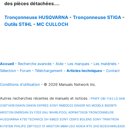
des pièces détachées....
Tronçonneuse HUSQVARNA
-
Tronçonneuse STIGA
-
Outils STIHL
-
MC CULLOCH
Accueil
-
Recherche avancée
-
Aide
-
Les marques
-
Les matériels
-
Sélection
-
Forum
-
Téléchargement
-
Articles techniques
-
Contact
Conditions d'utilisation
- © 2026 Manuals Network Inc.
Autres recherches récentes de manuels et notices
:
PFAFF OBI 1142
LG AKB
33871409
DAIKIN DAIKIN EXPRES
SONY RMEDO22
SINGER NO MODELE 9020975
ARISTON ENERSAN SV F203 EAU
WHIRLPOOL ADP8471IX26
TRONCONNEUSE
HUSQVARNA K750
TECHNICS SH-E6623
SONY CDXFS
BOLENS
SONY TRINITRON
KV1515W
PHILIPS 25PT5321 01
ARISTON MBM USO
NOKIA RTE 3HD
BOSCHWRL6300