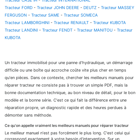
Tracteur CASE IH
-
Tracteur INTERNATIONAL
Tracteur FORD
-
Tracteur JOHN DEERE
-
DEUTZ
-
Tracteur MASSEY
FERGUSON
-
Tracteur SAME
-
Tracteur SOMECA
Tracteur LAMBORGHINI
-
Tracteur RENAULT
-
Tracteur KUBOTA
Tracteur LANDINI
-
Tracteur FENDT
-
Tracteur MANITOU
-
Tracteur
KUBOTA
Un tracteur immobilisé pour une panne d'hydraulique, un démarrage
difficile ou une boîte qui accroche coûte vite plus cher en temps
qu'en pièces. Dans ce contexte, chercher les meilleurs manuels pour
réparer tracteur ne consiste pas à trouver un simple PDF, mais la
bonne documentation technique, au bon niveau de détail, pour le bon
modèle et la bonne série. C'est ce qui fait la différence entre une
réparation propre, un diagnostic rapide et des heures perdues à
démonter sans méthode.
Ce qu'on appelle vraiment les meilleurs manuels pour réparer tracteur
Le meilleur manuel n'est pas forcément le plus long. C'est celui qui
correspond exactement à votre besoin d'intervention. Sur un