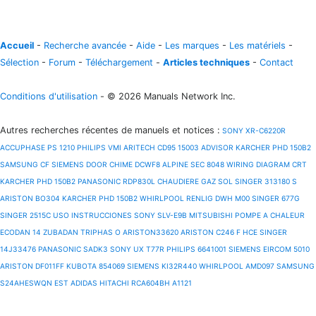
Accueil
-
Recherche avancée
-
Aide
-
Les marques
-
Les matériels
-
Sélection
-
Forum
-
Téléchargement
-
Articles techniques
-
Contact
Conditions d'utilisation
- © 2026 Manuals Network Inc.
Autres recherches récentes de manuels et notices
:
SONY XR-C6220R
ACCUPHASE PS 1210
PHILIPS VMI
ARITECH CD95 15003 ADVISOR
KARCHER PHD 150B2
SAMSUNG CF
SIEMENS DOOR CHIME DCWF8
ALPINE SEC 8048 WIRING DIAGRAM
CRT
KARCHER PHD 150B2
PANASONIC RDP830L
CHAUDIERE GAZ SOL
SINGER 313180 S
ARISTON BO304
KARCHER PHD 150B2
WHIRLPOOL RENLIG DWH M00
SINGER 677G
SINGER 2515C USO INSTRUCCIONES
SONY SLV-E9B
MITSUBISHI POMPE A CHALEUR
ECODAN 14 ZUBADAN TRIPHAS O
ARISTON33620
ARISTON C246 F HCE
SINGER
14J33476
PANASONIC SADK3
SONY UX T77R
PHILIPS 6641001
SIEMENS EIRCOM 5010
ARISTON DF011FF
KUBOTA 854069
SIEMENS KI32R440
WHIRLPOOL AMD097
SAMSUNG
S24AHESWQN EST
ADIDAS
HITACHI RCA604BH
A1121