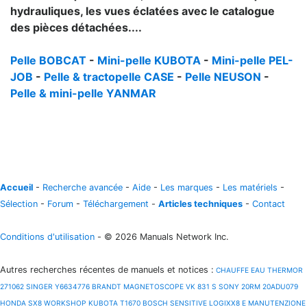
hydrauliques, les vues éclatées avec le catalogue
des pièces détachées....
Pelle BOBCAT
-
Mini-pelle KUBOTA
-
Mini-pelle PEL-
JOB
-
Pelle & tractopelle CASE
-
Pelle NEUSON
-
Pelle & mini-pelle YANMAR
Accueil
-
Recherche avancée
-
Aide
-
Les marques
-
Les matériels
-
Sélection
-
Forum
-
Téléchargement
-
Articles techniques
-
Contact
Conditions d'utilisation
- © 2026 Manuals Network Inc.
Autres recherches récentes de manuels et notices
:
CHAUFFE EAU THERMOR
271062
SINGER Y6634776
BRANDT MAGNETOSCOPE VK 831 S
SONY 20RM 20ADU079
HONDA SX8 WORKSHOP
KUBOTA T1670
BOSCH SENSITIVE LOGIXX8 E MANUTENZIONE