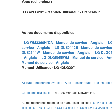
Vous recherchez :
Autres documents disponibles :
- LG WM3360H*CA - Manuel de service - Anglais -
- L
service - Anglais -
- LG DLE0442S - Manuel de service 
DLE2544W - Manuel de service - Anglais -
- LG DLG04
- Anglais -
- LG DLG5955WM - Manuel de service - Ang
Manuel de service - Anglais -
Manuel-Utilisateur LG 42LG20**
-
Recherche avancée
-
Aide
-
Les marques
-
Les matériel
Accueil
Conditions d'utilisation
- © 2026 Manuals Network Inc.
Autres recherches récentes de manuels et notices
:
LG 32LG35
LG4
1090FB
LG F1468
LG JEET COOL
LG 42630
LG GC290SW
LG MKJ 33981