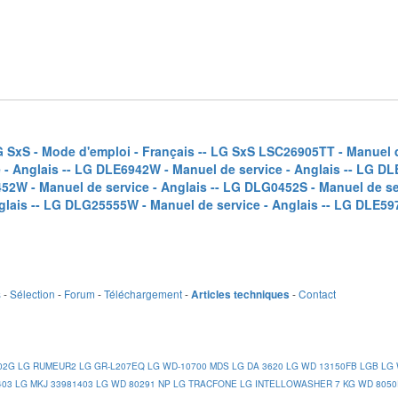
G SxS - Mode d'emploi - Français -
- LG SxS LSC26905TT - Manuel de
- Anglais -
- LG DLE6942W - Manuel de service - Anglais -
- LG DL
52W - Manuel de service - Anglais -
- LG DLG0452S - Manuel de ser
lais -
- LG DLG25555W - Manuel de service - Anglais -
- LG DLE597
s
-
Sélection
-
Forum
-
Téléchargement
-
-
Contact
Articles techniques
02G
LG RUMEUR2
LG GR-L207EQ
LG WD-10700 MDS
LG DA 3620
LG WD 13150FB
LGB
LG 
403
LG MKJ 33981403
LG WD 80291 NP
LG TRACFONE
LG INTELLOWASHER 7 KG WD 8050