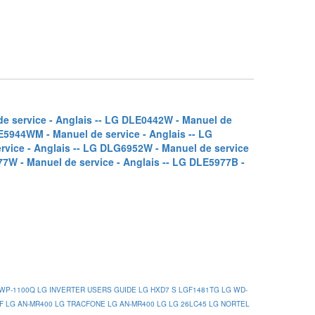
 service - Anglais -
- LG DLE0442W - Manuel de
E5944WM - Manuel de service - Anglais -
- LG
vice - Anglais -
- LG DLG6952W - Manuel de service
7W - Manuel de service - Anglais -
- LG DLE5977B -
WP-1100Q
LG INVERTER USERS GUIDE
LG HXD7 S
LGF1481TG
LG WD-
F
LG AN-MR400
LG TRACFONE
LG AN-MR400
LG LG 26LC45
LG NORTEL