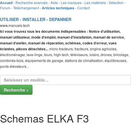
-
Recherche avancée
-
Aide
-
Les marques
-
Les matériels
-
Sélection
-
Accueil
Forum
-
Téléchargement
-
-
Contact
Articles techniques
UTILISER - INSTALLER - DEPANNER
www.manuels.tech
Ici vous trouvez tous les documents indispensables : Notice d'utilisation,
manuel utilisateur, mode d'emploi, manuel d'installation, manuel de service,
manuel d'atelier, manuel de réparation, schémas, codes d'erreur, vues
micro-tracteurs, tracteurs, engins agricoles,
éclatées, pièces détachées...
électroménager, lave-linge, fours, high-tech, téléviseurs, loisirs, drones, bricolage,
combinés-bois, équipements de garage, stations de climatisation, équilibreuses,
ponts élévateurs...
Recherche >
Schemas ELKA F3