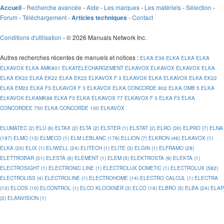
-
Recherche avancée
-
Aide
-
Les marques
-
Les matériels
-
Sélection
-
Accueil
Forum
-
Téléchargement
-
-
Contact
Articles techniques
Conditions d'utilisation
- © 2026 Manuals Network Inc.
Autres recherches récentes de manuels et notices
:
ELKA E39
ELKA
ELKA
ELKA
ELKAVOX
ELKA AMK801
ELKATELECHARGEMENT
ELKAVOX
ELKAVOX
ELKAVOX
ELKA
ELKA EK22
ELKA EK22
ELKA EK22
ELKAVOX F 3
ELKAVOX
ELKA
ELKAVOX
ELKA EK22
ELKA EM22
ELKA F3
ELKAVOX F 3
ELKAVOX
ELKA CONCORDE 802
ELKA OMB 5
ELKA
ELKAVOX
ELKAMK88
ELKA F3
ELKA ELKAVOX 77
ELKAVOX F 3
ELKA F3
ELKA
CONCORDEE 750
ELKA CONCORDE 100
ELKAVOX
ELUMATEC (2)
ELU (6)
ELTAX (2)
ELTA (2)
ELSTER (1)
ELSTAT (2)
ELRO (30)
ELPRO (7)
ELNA
(197)
ELMO (13)
ELMECO (1)
ELM LEBLANC (178)
ELLION (7)
ELKRON (46)
ELKAVOX (1)
ELKA (20)
ELIX (1)
ELIWELL (24)
ELITECH (1)
ELITE (3)
ELGIN (1)
ELFRAMO (29)
ELETTROBAR (31)
ELESTA (6)
ELEMENT (1)
ELEM (5)
ELEKTROSTA (9)
ELEKTA (1)
ELECTROSIGHT (1)
ELECTRONIC LINE (1)
ELECTROLUX DOMETIC (1)
ELECTROLUX (582)
ELECTROLISS (4)
ELECTROLINE (1)
ELECTROHOME (14)
ELECTRO CALCUL (1)
ELECTRA
(13)
ELCOS (10)
ELCONTROL (1)
ELCO KLOCKNER (3)
ELCO (16)
ELBRO (5)
ELBA (24)
ELAP
(2)
ELANVISION (1)