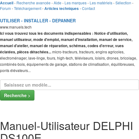
-
Recherche avancée
-
Aide
-
Les marques
-
Les matériels
-
Sélection
-
Accueil
Forum
-
Téléchargement
-
-
Contact
Articles techniques
UTILISER - INSTALLER - DEPANNER
www.manuels.tech
Ici vous trouvez tous les documents indispensables : Notice d'utilisation,
manuel utilisateur, mode d'emploi, manuel d'installation, manuel de service,
manuel d'atelier, manuel de réparation, schémas, codes d'erreur, vues
micro-tracteurs, tracteurs, engins agricoles,
éclatées, pièces détachées...
électroménager, lave-linge, fours, high-tech, téléviseurs, loisirs, drones, bricolage,
combinés-bois, équipements de garage, stations de climatisation, équilibreuses,
ponts élévateurs...
Recherche >
Manuel-Utilisateur DELPHI
DS100E