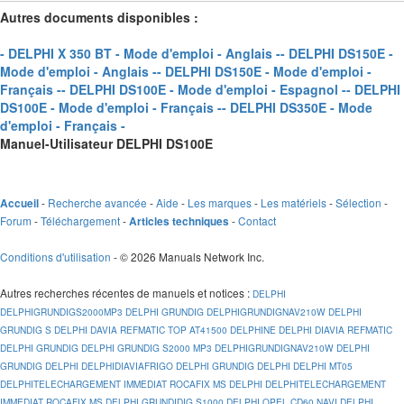
Autres documents disponibles :
- DELPHI X 350 BT - Mode d'emploi - Anglais -
- DELPHI DS150E -
Mode d'emploi - Anglais -
- DELPHI DS150E - Mode d'emploi -
Français -
- DELPHI DS100E - Mode d'emploi - Espagnol -
- DELPHI
DS100E - Mode d'emploi - Français -
- DELPHI DS350E - Mode
d'emploi - Français -
Manuel-Utilisateur DELPHI DS100E
-
Recherche avancée
-
Aide
-
Les marques
-
Les matériels
-
Sélection
-
Accueil
Forum
-
Téléchargement
-
-
Contact
Articles techniques
Conditions d'utilisation
- © 2026 Manuals Network Inc.
Autres recherches récentes de manuels et notices
:
DELPHI
DELPHIGRUNDIGS2000MP3
DELPHI GRUNDIG
DELPHIGRUNDIGNAV210W
DELPHI
GRUNDIG S
DELPHI DAVIA REFMATIC TOP AT41500
DELPHINE
DELPHI DIAVIA REFMATIC
DELPHI GRUNDIG
DELPHI GRUNDIG S2000 MP3
DELPHIGRUNDIGNAV210W
DELPHI
GRUNDIG
DELPHI
DELPHIDIAVIAFRIGO
DELPHI GRUNDIG
DELPHI
DELPHI MT05
DELPHITELECHARGEMENT IMMEDIAT ROCAFIX MS
DELPHI
DELPHITELECHARGEMENT
IMMEDIAT ROCAFIX MS
DELPHI GRUNDIDIG S1000
DELPHI OPEL CD60 NAVI
DELPHI