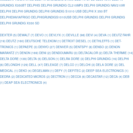
GRUNDIG X350BT
DELPHIS
DELPHI GRUNDIG CL210MP3
DELPHI GRUNDIG NAV210W
DELPHI
DELPHI GRUNDIG
DELPHI GRUNDIG S1010 USB
DELPHI X 350 BT
DELPHIDIAVIAFRIGO
DELPHIGRUNDIGS1010USB
DELPHI GRUNDIG
DELPHI GRUNDIG
DELPHI GRUNDIG X330 SD
DEXTER (5)
DEWALT (7)
DEVO (1)
DEVLYX (1)
DEVILLE (98)
DEVI (4)
DEVA (1)
DEUTZ FAHR
(19)
DEUTZ (160)
DEUTSCHE TELEKOM (1)
DETROIT DIESEL (1)
DETHLEFFS (1)
DET-
TRONICS (1)
DEPAEPE (3)
DENYO (27)
DENVER (5)
DENTSPY (8)
DENSO (2)
DENON
MARANTZ (7)
DENON (169)
DENI (2)
DENDOUMARU (3)
DELTACALOR (2)
DELTA THERMIE (14)
DELTA DORE (139)
DELTA (5)
DELSON (1)
DELRA DORE (3)
DELPHI GRUNDIG (16)
DELPHI
(6)
DELONGHI (129)
DELL (47)
DELEAGE (7)
DELCO (1)
DELCHI (3)
DELA DORE (2)
DEL
MEDICAL (1)
DEKO (4)
DEGELMAN (1)
DEFY (7)
DEFITEC (2)
DEEP SEA ELECTRONICS (1)
DEDRA (2)
DEDICATED MICROS (2)
DECTRON (1)
DECCA (6)
DECASTAR (12)
DECA (4)
DEB
(1)
DEAP SEA ELECTRONICS (4)