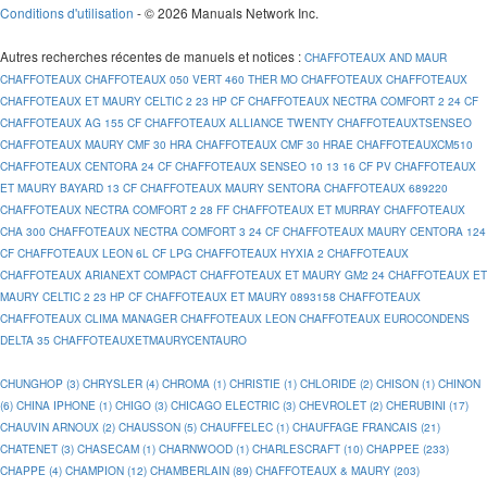
Conditions d'utilisation
- © 2026 Manuals Network Inc.
Autres recherches récentes de manuels et notices
:
CHAFFOTEAUX AND MAUR
CHAFFOTEAUX
CHAFFOTEAUX 050 VERT 460 THER MO
CHAFFOTEAUX
CHAFFOTEAUX
CHAFFOTEAUX ET MAURY CELTIC 2 23 HP CF
CHAFFOTEAUX NECTRA COMFORT 2 24 CF
CHAFFOTEAUX AG 155 CF
CHAFFOTEAUX ALLIANCE TWENTY
CHAFFOTEAUXTSENSEO
CHAFFOTEAUX MAURY CMF 30 HRA
CHAFFOTEAUX CMF 30 HRAE
CHAFFOTEAUXCM510
CHAFFOTEAUX CENTORA 24 CF
CHAFFOTEAUX SENSEO 10 13 16 CF PV
CHAFFOTEAUX
ET MAURY BAYARD 13 CF
CHAFFOTEAUX MAURY SENTORA
CHAFFOTEAUX 689220
CHAFFOTEAUX NECTRA COMFORT 2 28 FF
CHAFFOTEAUX ET MURRAY
CHAFFOTEAUX
CHA 300
CHAFFOTEAUX NECTRA COMFORT 3 24 CF
CHAFFOTEAUX MAURY CENTORA 124
CF
CHAFFOTEAUX LEON 6L CF LPG
CHAFFOTEAUX HYXIA 2
CHAFFOTEAUX
CHAFFOTEAUX ARIANEXT COMPACT
CHAFFOTEAUX ET MAURY GM2 24
CHAFFOTEAUX ET
MAURY CELTIC 2 23 HP CF
CHAFFOTEAUX ET MAURY 0893158
CHAFFOTEAUX
CHAFFOTEAUX CLIMA MANAGER
CHAFFOTEAUX LEON
CHAFFOTEAUX EUROCONDENS
DELTA 35
CHAFFOTEAUXETMAURYCENTAURO
CHUNGHOP (3)
CHRYSLER (4)
CHROMA (1)
CHRISTIE (1)
CHLORIDE (2)
CHISON (1)
CHINON
(6)
CHINA IPHONE (1)
CHIGO (3)
CHICAGO ELECTRIC (3)
CHEVROLET (2)
CHERUBINI (17)
CHAUVIN ARNOUX (2)
CHAUSSON (5)
CHAUFFELEC (1)
CHAUFFAGE FRANCAIS (21)
CHATENET (3)
CHASECAM (1)
CHARNWOOD (1)
CHARLESCRAFT (10)
CHAPPEE (233)
CHAPPE (4)
CHAMPION (12)
CHAMBERLAIN (89)
CHAFFOTEAUX & MAURY (203)