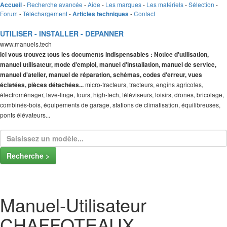
-
Recherche avancée
-
Aide
-
Les marques
-
Les matériels
-
Sélection
-
Accueil
Forum
-
Téléchargement
-
-
Contact
Articles techniques
UTILISER - INSTALLER - DEPANNER
www.manuels.tech
Ici vous trouvez tous les documents indispensables : Notice d'utilisation,
manuel utilisateur, mode d'emploi, manuel d'installation, manuel de service,
manuel d'atelier, manuel de réparation, schémas, codes d'erreur, vues
micro-tracteurs, tracteurs, engins agricoles,
éclatées, pièces détachées...
électroménager, lave-linge, fours, high-tech, téléviseurs, loisirs, drones, bricolage,
combinés-bois, équipements de garage, stations de climatisation, équilibreuses,
ponts élévateurs...
Recherche >
Manuel-Utilisateur
CHAFFOTEAUX