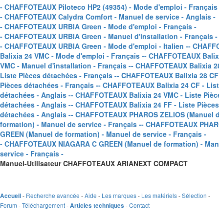
- CHAFFOTEAUX Piloteco HP2 (49354) - Mode d'emploi - Français 
- CHAFFOTEAUX Calydra Comfort - Manuel de service - Anglais -
- CHAFFOTEAUX URBIA Green - Mode d'emploi - Français -
- CHAFFOTEAUX URBIA Green - Manuel d'installation - Français -
- CHAFFOTEAUX URBIA Green - Mode d'emploi - Italien -
- CHAFF
Balixia 24 VMC - Mode d'emploi - Français -
- CHAFFOTEAUX Balix
VMC - Manuel d'installation - Français -
- CHAFFOTEAUX Balixia 28
Liste Pièces détachées - Français -
- CHAFFOTEAUX Balixia 28 CF 
Pièces détachées - Français -
- CHAFFOTEAUX Balixia 24 CF - List
détachées - Anglais -
- CHAFFOTEAUX Balixia 24 VMC - Liste Pièc
détachées - Anglais -
- CHAFFOTEAUX Balixia 24 FF - Liste Pièces
détachées - Anglais -
- CHAFFOTEAUX PHAROS ZELIOS (Manuel 
formation) - Manuel de service - Français -
- CHAFFOTEAUX PHA
GREEN (Manuel de formation) - Manuel de service - Français -
- CHAFFOTEAUX NIAGARA C GREEN (Manuel de formation) - Man
service - Français -
Manuel-Utilisateur CHAFFOTEAUX ARIANEXT COMPACT
-
Recherche avancée
-
Aide
-
Les marques
-
Les matériels
-
Sélection
-
Accueil
Forum
-
Téléchargement
-
-
Contact
Articles techniques