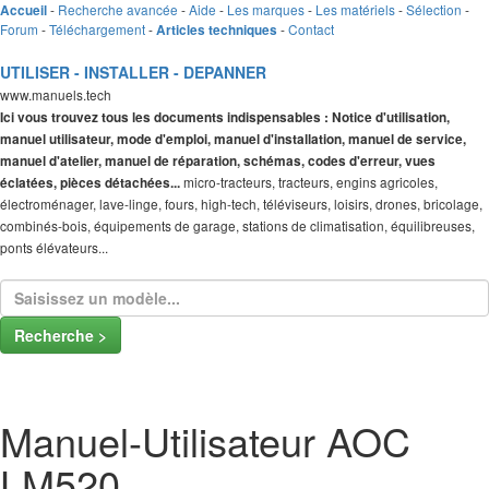
-
Recherche avancée
-
Aide
-
Les marques
-
Les matériels
-
Sélection
-
Accueil
Forum
-
Téléchargement
-
-
Contact
Articles techniques
UTILISER - INSTALLER - DEPANNER
www.manuels.tech
Ici vous trouvez tous les documents indispensables : Notice d'utilisation,
manuel utilisateur, mode d'emploi, manuel d'installation, manuel de service,
manuel d'atelier, manuel de réparation, schémas, codes d'erreur, vues
micro-tracteurs, tracteurs, engins agricoles,
éclatées, pièces détachées...
électroménager, lave-linge, fours, high-tech, téléviseurs, loisirs, drones, bricolage,
combinés-bois, équipements de garage, stations de climatisation, équilibreuses,
ponts élévateurs...
Recherche >
Manuel-Utilisateur AOC
LM520