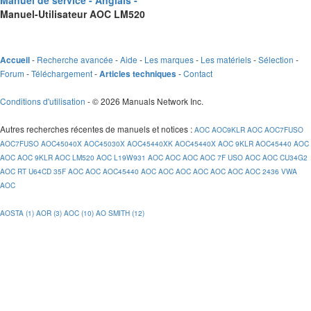
Manuel de service - Anglais -
Manuel-Utilisateur AOC LM520
-
Recherche avancée
-
Aide
-
Les marques
-
Les matériels
-
Sélection
-
Accueil
Forum
-
Téléchargement
-
-
Contact
Articles techniques
Conditions d'utilisation
- © 2026 Manuals Network Inc.
Autres recherches récentes de manuels et notices
:
AOC
AOC9KLR
AOC
AOC7FUSO
AOC7FUSO
AOC45040X
AOC45030X
AOC45440XK
AOC45440X
AOC 9KLR
AOC45440
AOC
AOC
AOC 9KLR
AOC LM520
AOC L19W931
AOC
AOC
AOC
AOC 7F USO
AOC
AOC CU34G2
AOC RT U64CD 35F
AOC
AOC
AOC45440
AOC
AOC
AOC
AOC
AOC
AOC
AOC 2436 VWA
AOC
AOSTA (1)
AOR (3)
AOC (10)
AO SMITH (12)