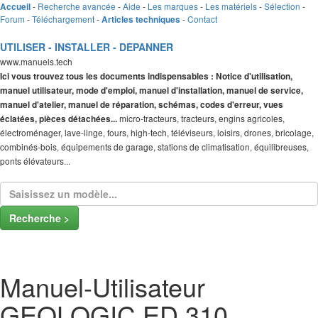
-
Recherche avancée
-
Aide
-
Les marques
-
Les matériels
-
Sélection
-
Accueil
Forum
-
Téléchargement
-
-
Contact
Articles techniques
UTILISER - INSTALLER - DEPANNER
www.manuels.tech
Ici vous trouvez tous les documents indispensables : Notice d'utilisation,
manuel utilisateur, mode d'emploi, manuel d'installation, manuel de service,
manuel d'atelier, manuel de réparation, schémas, codes d'erreur, vues
micro-tracteurs, tracteurs, engins agricoles,
éclatées, pièces détachées...
électroménager, lave-linge, fours, high-tech, téléviseurs, loisirs, drones, bricolage,
combinés-bois, équipements de garage, stations de climatisation, équilibreuses,
ponts élévateurs...
Recherche >
Manuel-Utilisateur
GEOLOGIC ED 310