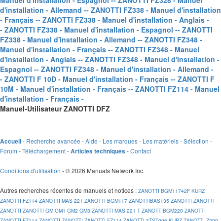
Manuel d'installation - Espagnol -
- ZANOTTI FZ328 - Manuel
d'installation - Allemand -
- ZANOTTI FZ338 - Manuel d'installation
- Français -
- ZANOTTI FZ338 - Manuel d'installation - Anglais -
- ZANOTTI FZ338 - Manuel d'installation - Espagnol -
- ZANOTTI
FZ338 - Manuel d'installation - Allemand -
- ZANOTTI FZ348 -
Manuel d'installation - Français -
- ZANOTTI FZ348 - Manuel
d'installation - Anglais -
- ZANOTTI FZ348 - Manuel d'installation -
Espagnol -
- ZANOTTI FZ348 - Manuel d'installation - Allemand -
- ZANOTTI F 10D - Manuel d'installation - Français -
- ZANOTTI F
10M - Manuel d'installation - Français -
- ZANOTTI FZ114 - Manuel
d'installation - Français -
Manuel-Utilisateur ZANOTTI DFZ
-
Recherche avancée
-
Aide
-
Les marques
-
Les matériels
-
Sélection
-
Accueil
Forum
-
Téléchargement
-
-
Contact
Articles techniques
Conditions d'utilisation
- © 2026 Manuals Network Inc.
Autres recherches récentes de manuels et notices
:
ZANOTTI BGM11742F KURZ
ZANOTTI FZ114
ZANOTTI MAS 221
ZANOTTI BGM117
ZANOTTIBAS135
ZANOTTI
ZANOTTI
ZANOTTI
ZANOTTI GM GM1 GM2 GM3
ZANOTTI MAS 221 T
ZANOTTIBGM220
ZANOTTI
ZANOTTI FZ114
ZANOTTI
ZANOTTI
ZANOTTI FZ114
ZANOTTI 3TST006 KURZ
ZANOTTI Z200