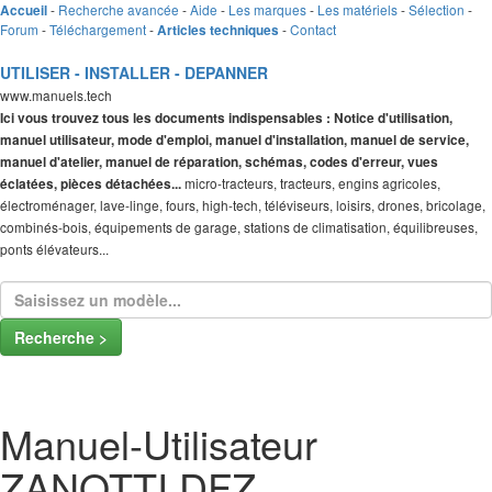
-
Recherche avancée
-
Aide
-
Les marques
-
Les matériels
-
Sélection
-
Accueil
Forum
-
Téléchargement
-
-
Contact
Articles techniques
UTILISER - INSTALLER - DEPANNER
www.manuels.tech
Ici vous trouvez tous les documents indispensables : Notice d'utilisation,
manuel utilisateur, mode d'emploi, manuel d'installation, manuel de service,
manuel d'atelier, manuel de réparation, schémas, codes d'erreur, vues
micro-tracteurs, tracteurs, engins agricoles,
éclatées, pièces détachées...
électroménager, lave-linge, fours, high-tech, téléviseurs, loisirs, drones, bricolage,
combinés-bois, équipements de garage, stations de climatisation, équilibreuses,
ponts élévateurs...
Recherche >
Manuel-Utilisateur
ZANOTTI DFZ