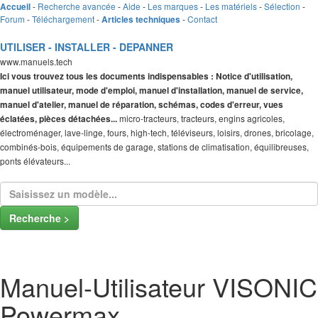
-
Recherche avancée
-
Aide
-
Les marques
-
Les matériels
-
Sélection
-
Accueil
Forum
-
Téléchargement
-
-
Contact
Articles techniques
UTILISER - INSTALLER - DEPANNER
www.manuels.tech
Ici vous trouvez tous les documents indispensables : Notice d'utilisation,
manuel utilisateur, mode d'emploi, manuel d'installation, manuel de service,
manuel d'atelier, manuel de réparation, schémas, codes d'erreur, vues
micro-tracteurs, tracteurs, engins agricoles,
éclatées, pièces détachées...
électroménager, lave-linge, fours, high-tech, téléviseurs, loisirs, drones, bricolage,
combinés-bois, équipements de garage, stations de climatisation, équilibreuses,
ponts élévateurs...
Recherche >
Manuel-Utilisateur VISONIC
Powermax