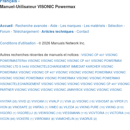
Français -
Manuel-Utilisateur VISONIC Powermax
-
Recherche avancée
-
Aide
-
Les marques
-
Les matériels
-
Sélection
-
Accueil
Forum
-
Téléchargement
-
-
Contact
Articles techniques
Conditions d'utilisation
- © 2026 Manuals Network Inc.
Autres recherches récentes de manuels et notices
:
VISONIC CP 407
VISONIC
POWERMASTER30
VISONIC
VISONIC
VISONIC
VISONIC CP 407
VISONIC POWERMAX
VISONIC LTD S 5450
VISONICTELECHARGEMENT IMMEDIAT KARCHER
VISONIC
POWERMAX
VISONIC
VISONIC CP 407
VISONIC
VISONIC
VISONIC POWERMAX
VISONIC
VISONIC
VISONIC POWERMAX
VISONIC POWERMAX
VISONIC
VISONIC POWERMAX
VISONICTELECHARGEMENT
VISONIC
VISONIC
VISONIC
VISONIC
VISONIC CP 407
VISONIC
PARTNER
VISONIC
VISONIC
VISONIC
VISONIC JIMINYBOX
VISONIC
VISONIC
VISONIC
VIVITAR (35)
VIVID (2)
VIVICAM (1)
VIVALP (1)
VIVA (2)
VISONIC (15)
VISIOSAT (9)
VIPER (7)
VION (8)
VINOSAFE (2)
VIMTAG (1)
VIMEC (6)
VILEDA (4)
VIKING PURE (10)
VIKING (310)
VIGORO (1)
VIGORELLI (5)
VIEWSONIC (10)
VIESSMANN (115)
VICVTORIA (1)
VICTORIA (14)
VICON (95)
VICKERS (1)
VIBROMAX (8)
VIAMICHELIN (4)
VIADRUS (2)