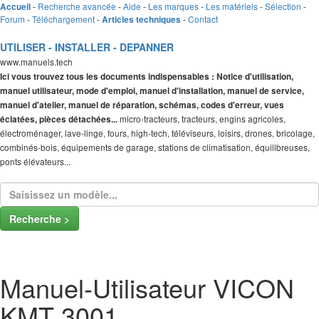
-
Recherche avancée
-
Aide
-
Les marques
-
Les matériels
-
Sélection
-
Accueil
Forum
-
Téléchargement
-
-
Contact
Articles techniques
UTILISER - INSTALLER - DEPANNER
www.manuels.tech
Ici vous trouvez tous les documents indispensables : Notice d'utilisation,
manuel utilisateur, mode d'emploi, manuel d'installation, manuel de service,
manuel d'atelier, manuel de réparation, schémas, codes d'erreur, vues
micro-tracteurs, tracteurs, engins agricoles,
éclatées, pièces détachées...
électroménager, lave-linge, fours, high-tech, téléviseurs, loisirs, drones, bricolage,
combinés-bois, équipements de garage, stations de climatisation, équilibreuses,
ponts élévateurs...
Recherche >
Manuel-Utilisateur VICON
KMT 3001