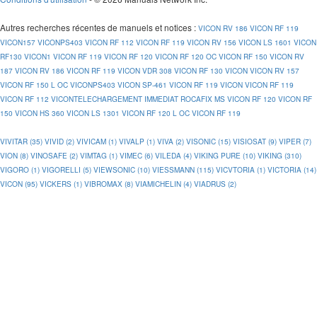
Autres recherches récentes de manuels et notices
:
VICON RV 186
VICON RF 119
VICON157
VICONPS403
VICON RF 112
VICON RF 119
VICON RV 156
VICON LS 1601
VICON
RF130
VICON1
VICON RF 119
VICON RF 120
VICON RF 120 OC
VICON RF 150
VICON RV
187
VICON RV 186
VICON RF 119
VICON VDR 308
VICON RF 130
VICON
VICON RV 157
VICON RF 150 L OC
VICONPS403
VICON SP-461
VICON RF 119
VICON
VICON RF 119
VICON RF 112
VICONTELECHARGEMENT IMMEDIAT ROCAFIX MS
VICON RF 120
VICON RF
150
VICON HS 360
VICON LS 1301
VICON RF 120 L OC
VICON RF 119
VIVITAR (35)
VIVID (2)
VIVICAM (1)
VIVALP (1)
VIVA (2)
VISONIC (15)
VISIOSAT (9)
VIPER (7)
VION (8)
VINOSAFE (2)
VIMTAG (1)
VIMEC (6)
VILEDA (4)
VIKING PURE (10)
VIKING (310)
VIGORO (1)
VIGORELLI (5)
VIEWSONIC (10)
VIESSMANN (115)
VICVTORIA (1)
VICTORIA (14)
VICON (95)
VICKERS (1)
VIBROMAX (8)
VIAMICHELIN (4)
VIADRUS (2)