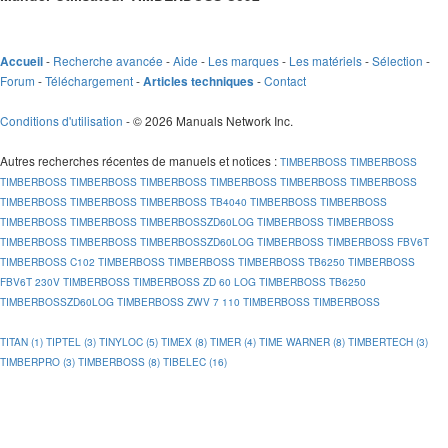
-
Recherche avancée
-
Aide
-
Les marques
-
Les matériels
-
Sélection
-
Accueil
Forum
-
Téléchargement
-
-
Contact
Articles techniques
Conditions d'utilisation
- © 2026 Manuals Network Inc.
Autres recherches récentes de manuels et notices
:
TIMBERBOSS
TIMBERBOSS
TIMBERBOSS
TIMBERBOSS
TIMBERBOSS
TIMBERBOSS
TIMBERBOSS
TIMBERBOSS
TIMBERBOSS
TIMBERBOSS
TIMBERBOSS TB4040
TIMBERBOSS
TIMBERBOSS
TIMBERBOSS
TIMBERBOSS
TIMBERBOSSZD60LOG
TIMBERBOSS
TIMBERBOSS
TIMBERBOSS
TIMBERBOSS
TIMBERBOSSZD60LOG
TIMBERBOSS
TIMBERBOSS FBV6T
TIMBERBOSS C102
TIMBERBOSS
TIMBERBOSS
TIMBERBOSS TB6250
TIMBERBOSS
FBV6T 230V
TIMBERBOSS
TIMBERBOSS ZD 60 LOG
TIMBERBOSS TB6250
TIMBERBOSSZD60LOG
TIMBERBOSS ZWV 7 110
TIMBERBOSS
TIMBERBOSS
TITAN (1)
TIPTEL (3)
TINYLOC (5)
TIMEX (8)
TIMER (4)
TIME WARNER (8)
TIMBERTECH (3)
TIMBERPRO (3)
TIMBERBOSS (8)
TIBELEC (16)