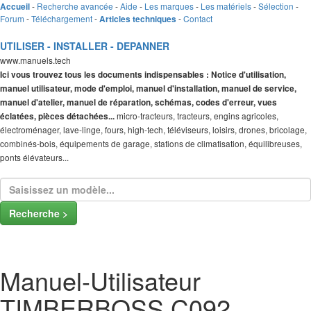
-
Recherche avancée
-
Aide
-
Les marques
-
Les matériels
-
Sélection
-
Accueil
Forum
-
Téléchargement
-
-
Contact
Articles techniques
UTILISER - INSTALLER - DEPANNER
www.manuels.tech
Ici vous trouvez tous les documents indispensables : Notice d'utilisation,
manuel utilisateur, mode d'emploi, manuel d'installation, manuel de service,
manuel d'atelier, manuel de réparation, schémas, codes d'erreur, vues
micro-tracteurs, tracteurs, engins agricoles,
éclatées, pièces détachées...
électroménager, lave-linge, fours, high-tech, téléviseurs, loisirs, drones, bricolage,
combinés-bois, équipements de garage, stations de climatisation, équilibreuses,
ponts élévateurs...
Recherche >
Manuel-Utilisateur
TIMBERBOSS C092