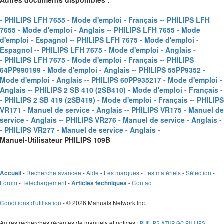
Autres documents disponibles :
- PHILIPS LFH 7655 - Mode d'emploi - Français -
- PHILIPS LFH
7655 - Mode d'emploi - Anglais -
- PHILIPS LFH 7655 - Mode
d'emploi - Espagnol -
- PHILIPS LFH 7675 - Mode d'emploi -
Espagnol -
- PHILIPS LFH 7675 - Mode d'emploi - Anglais -
- PHILIPS LFH 7675 - Mode d'emploi - Français -
- PHILIPS
64PP990199 - Mode d'emploi - Anglais -
- PHILIPS 55PP9352 -
Mode d'emploi - Anglais -
- PHILIPS 60PP935217 - Mode d'emploi -
Anglais -
- PHILIPS 2 SB 410 (2SB410) - Mode d'emploi - Français -
- PHILIPS 2 SB 419 (2SB419) - Mode d'emploi - Français -
- PHILIPS
VR171 - Manuel de service - Anglais -
- PHILIPS VR175 - Manuel de
service - Anglais -
- PHILIPS VR276 - Manuel de service - Anglais -
- PHILIPS VR277 - Manuel de service - Anglais -
Manuel-Utilisateur PHILIPS 109B
-
Recherche avancée
-
Aide
-
Les marques
-
Les matériels
-
Sélection
-
Accueil
Forum
-
Téléchargement
-
-
Contact
Articles techniques
Conditions d'utilisation
- © 2026 Manuals Network Inc.
Autres recherches récentes de manuels et notices
:
PHILIPS AZUR GC
PHILIPS