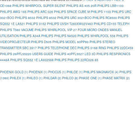
CE1068
PHILIPS WHIRPOOL SUPER SILENT
PHILIPS AS 405 20R
PHILIPS LBB1103
PHILIPS AWG 165
PHILIPS ARC 026
PHILIPS SPACE CUBE M
PHILIPS 1103
PHILIPS URC
3021BOO
PHILIPS 8532
PHILIPS 8532
PHILIPS URC 3021BOO
PHILIPS RC8500
PHILIPS
SQ552 1E LA521
PHILIPS 3152
PHILIPS UVSH T260XW02V463
PHILIPS CD155 TELEPH
PHILIPS T560 VACUME
PHILIPS WHIRLPOOL VIP 27 FOUR MICRO ONDES MANUEL
UTILISATION
PHILIPS A34A
PHILIPS PHILIPS N4520
PHILIPS WHIRLPOOL 556
PHILIPS
VIDEOPROJECTEUR
PHILIPS D505
PHILIPS MODEL 60PP93
PHILIPS STEREO
TRANSMITTER SBC 3917
PHILIPS TELEPHONE DEC
PHILIPS 0168 RING
PHILIPS 22DC459
PHILIPS 26PFL55220 USERS GUIDE
PHILIPS 40PFL5527 LED 3D
PHILIPS RESPIRONICS
4446A
PHILIPS SQ552 1E LA932568
PHILIPS PHILIPS 22RC026 65
PHOENIX GOLD (1)
PHOENIX (1)
PHOCUS (1)
PHILOE (1)
PHILIPS MAGNAVOX (4)
PHILIPS
(1360)
PHILEX (1)
PHILEO (1)
PHILDAR (3)
PHILCO (6)
PHASE ONE (1)
PHASE MATRIX (2)