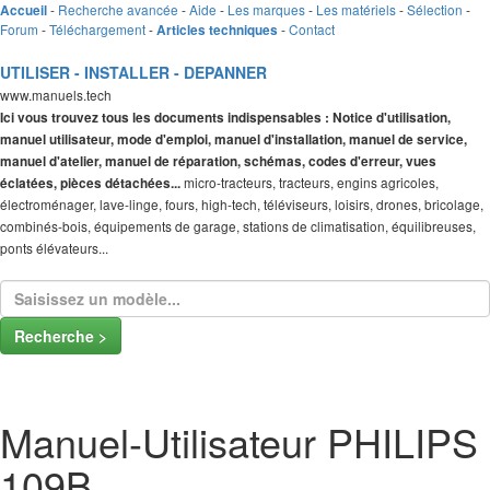
-
Recherche avancée
-
Aide
-
Les marques
-
Les matériels
-
Sélection
-
Accueil
Forum
-
Téléchargement
-
-
Contact
Articles techniques
UTILISER - INSTALLER - DEPANNER
www.manuels.tech
Ici vous trouvez tous les documents indispensables : Notice d'utilisation,
manuel utilisateur, mode d'emploi, manuel d'installation, manuel de service,
manuel d'atelier, manuel de réparation, schémas, codes d'erreur, vues
micro-tracteurs, tracteurs, engins agricoles,
éclatées, pièces détachées...
électroménager, lave-linge, fours, high-tech, téléviseurs, loisirs, drones, bricolage,
combinés-bois, équipements de garage, stations de climatisation, équilibreuses,
ponts élévateurs...
Recherche >
Manuel-Utilisateur PHILIPS
109B