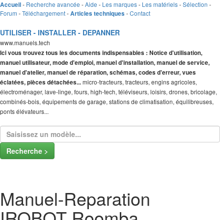
-
Recherche avancée
-
Aide
-
Les marques
-
Les matériels
-
Sélection
-
Accueil
Forum
-
Téléchargement
-
-
Contact
Articles techniques
UTILISER - INSTALLER - DEPANNER
www.manuels.tech
Ici vous trouvez tous les documents indispensables : Notice d'utilisation,
manuel utilisateur, mode d'emploi, manuel d'installation, manuel de service,
manuel d'atelier, manuel de réparation, schémas, codes d'erreur, vues
micro-tracteurs, tracteurs, engins agricoles,
éclatées, pièces détachées...
électroménager, lave-linge, fours, high-tech, téléviseurs, loisirs, drones, bricolage,
combinés-bois, équipements de garage, stations de climatisation, équilibreuses,
ponts élévateurs...
Recherche >
Manuel-Reparation
IROBOT Roomba