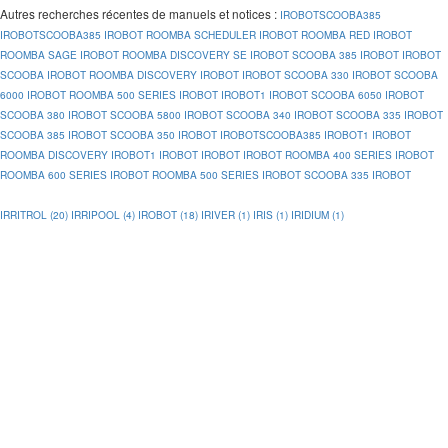
Autres recherches récentes de manuels et notices
:
IROBOTSCOOBA385
IROBOTSCOOBA385
IROBOT ROOMBA SCHEDULER
IROBOT ROOMBA RED
IROBOT
ROOMBA SAGE
IROBOT ROOMBA DISCOVERY SE
IROBOT SCOOBA 385
IROBOT
IROBOT
SCOOBA
IROBOT ROOMBA DISCOVERY
IROBOT
IROBOT SCOOBA 330
IROBOT SCOOBA
6000
IROBOT ROOMBA 500 SERIES
IROBOT
IROBOT1
IROBOT SCOOBA 6050
IROBOT
SCOOBA 380
IROBOT SCOOBA 5800
IROBOT SCOOBA 340
IROBOT SCOOBA 335
IROBOT
SCOOBA 385
IROBOT SCOOBA 350
IROBOT
IROBOTSCOOBA385
IROBOT1
IROBOT
ROOMBA DISCOVERY
IROBOT1
IROBOT
IROBOT
IROBOT ROOMBA 400 SERIES
IROBOT
ROOMBA 600 SERIES
IROBOT ROOMBA 500 SERIES
IROBOT SCOOBA 335
IROBOT
IRRITROL (20)
IRRIPOOL (4)
IROBOT (18)
IRIVER (1)
IRIS (1)
IRIDIUM (1)