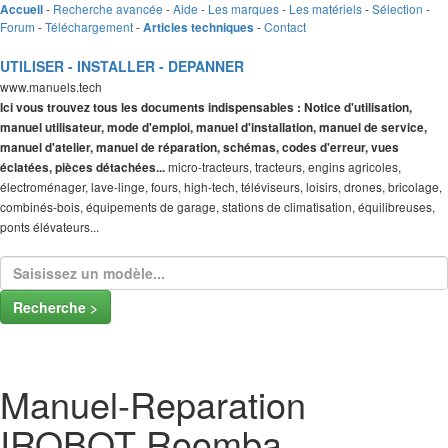
-
Recherche avancée
-
Aide
-
Les marques
-
Les matériels
-
Sélection
-
Accueil
Forum
-
Téléchargement
-
-
Contact
Articles techniques
UTILISER - INSTALLER - DEPANNER
www.manuels.tech
Ici vous trouvez tous les documents indispensables : Notice d'utilisation,
manuel utilisateur, mode d'emploi, manuel d'installation, manuel de service,
manuel d'atelier, manuel de réparation, schémas, codes d'erreur, vues
micro-tracteurs, tracteurs, engins agricoles,
éclatées, pièces détachées...
électroménager, lave-linge, fours, high-tech, téléviseurs, loisirs, drones, bricolage,
combinés-bois, équipements de garage, stations de climatisation, équilibreuses,
ponts élévateurs...
Recherche >
Manuel-Reparation
IROBOT Roomba