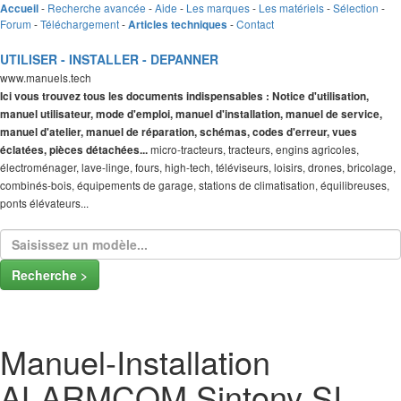
-
Recherche avancée
-
Aide
-
Les marques
-
Les matériels
-
Sélection
-
Accueil
Forum
-
Téléchargement
-
-
Contact
Articles techniques
UTILISER - INSTALLER - DEPANNER
www.manuels.tech
Ici vous trouvez tous les documents indispensables : Notice d'utilisation,
manuel utilisateur, mode d'emploi, manuel d'installation, manuel de service,
manuel d'atelier, manuel de réparation, schémas, codes d'erreur, vues
micro-tracteurs, tracteurs, engins agricoles,
éclatées, pièces détachées...
électroménager, lave-linge, fours, high-tech, téléviseurs, loisirs, drones, bricolage,
combinés-bois, équipements de garage, stations de climatisation, équilibreuses,
ponts élévateurs...
Recherche >
Manuel-Installation
ALARMCOM Sintony SI