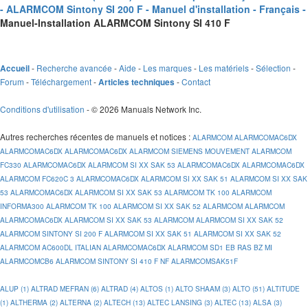
- ALARMCOM Sintony SI 200 F - Manuel d'installation - Français -
Manuel-Installation ALARMCOM Sintony SI 410 F
-
Recherche avancée
-
Aide
-
Les marques
-
Les matériels
-
Sélection
-
Accueil
Forum
-
Téléchargement
-
-
Contact
Articles techniques
Conditions d'utilisation
- © 2026 Manuals Network Inc.
Autres recherches récentes de manuels et notices
:
ALARMCOM
ALARMCOMAC6DX
ALARMCOMAC6DX
ALARMCOMAC6DX
ALARMCOM SIEMENS MOUVEMENT
ALARMCOM
FC330
ALARMCOMAC6DX
ALARMCOM SI XX SAK 53
ALARMCOMAC6DX
ALARMCOMAC6DX
ALARMCOM FC620C 3
ALARMCOMAC6DX
ALARMCOM SI XX SAK 51
ALARMCOM SI XX SAK
53
ALARMCOMAC6DX
ALARMCOM SI XX SAK 53
ALARMCOM TK 100
ALARMCOM
INFORMA300
ALARMCOM TK 100
ALARMCOM SI XX SAK 52
ALARMCOM
ALARMCOM
ALARMCOMAC6DX
ALARMCOM SI XX SAK 53
ALARMCOM
ALARMCOM SI XX SAK 52
ALARMCOM SINTONY SI 200 F
ALARMCOM SI XX SAK 51
ALARMCOM SI XX SAK 52
ALARMCOM AC600DL ITALIAN
ALARMCOMAC6DX
ALARMCOM SD1 EB RAS BZ MI
ALARMCOMCB6
ALARMCOM SINTONY SI 410 F NF
ALARMCOMSAK51F
ALUP (1)
ALTRAD MEFRAN (6)
ALTRAD (4)
ALTOS (1)
ALTO SHAAM (3)
ALTO (51)
ALTITUDE
(1)
ALTHERMA (2)
ALTERNA (2)
ALTECH (13)
ALTEC LANSING (3)
ALTEC (13)
ALSA (3)