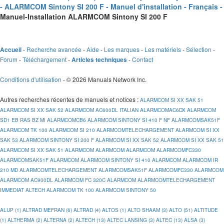
- ALARMCOM Sintony SI 200 F - Manuel d'installation - Français -
Manuel-Installation ALARMCOM Sintony SI 200 F
-
Recherche avancée
-
Aide
-
Les marques
-
Les matériels
-
Sélection
-
Accueil
Forum
-
Téléchargement
-
-
Contact
Articles techniques
Conditions d'utilisation
- © 2026 Manuals Network Inc.
Autres recherches récentes de manuels et notices
:
ALARMCOM SI XX SAK 51
ALARMCOM SI XX SAK 52
ALARMCOM AC600DL ITALIAN
ALARMCOMAC6DX
ALARMCOM
SD1 EB RAS BZ MI
ALARMCOMCB6
ALARMCOM SINTONY SI 410 F NF
ALARMCOMSAK51F
ALARMCOM TK 100
ALARMCOM SI 210
ALARMCOMTELECHARGEMENT
ALARMCOM SI XX
SAK 53
ALARMCOM SINTONY SI 200 F
ALARMCOM SI XX SAK 52
ALARMCOM SI XX SAK 51
ALARMCOM SI XX SAK 51
ALARMCOM
ALARMCOM
ALARMCOM
ALARMCOMFC330
ALARMCOMSAK51F
ALARMCOM
ALARMCOM SINTONY SI 410
ALARMCOM
ALARMCOM IR
210 MD
ALARMCOMTELECHARGEMENT
ALARMCOMSAK51F
ALARMCOMFC330
ALARMCOM
ALARMCOM AC900DL
ALARMCOM FC 320C
ALARMCOM
ALARMCOMTELECHARGEMENT
IMMEDIAT ALTECH
ALARMCOM TK 100
ALARMCOM SINTONY 50
ALUP (1)
ALTRAD MEFRAN (6)
ALTRAD (4)
ALTOS (1)
ALTO SHAAM (3)
ALTO (51)
ALTITUDE
(1)
ALTHERMA (2)
ALTERNA (2)
ALTECH (13)
ALTEC LANSING (3)
ALTEC (13)
ALSA (3)