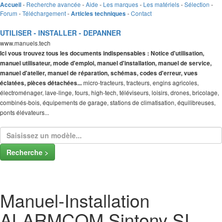
-
Recherche avancée
-
Aide
-
Les marques
-
Les matériels
-
Sélection
-
Accueil
Forum
-
Téléchargement
-
-
Contact
Articles techniques
UTILISER - INSTALLER - DEPANNER
www.manuels.tech
Ici vous trouvez tous les documents indispensables : Notice d'utilisation,
manuel utilisateur, mode d'emploi, manuel d'installation, manuel de service,
manuel d'atelier, manuel de réparation, schémas, codes d'erreur, vues
micro-tracteurs, tracteurs, engins agricoles,
éclatées, pièces détachées...
électroménager, lave-linge, fours, high-tech, téléviseurs, loisirs, drones, bricolage,
combinés-bois, équipements de garage, stations de climatisation, équilibreuses,
ponts élévateurs...
Recherche >
Manuel-Installation
ALARMCOM Sintony SI