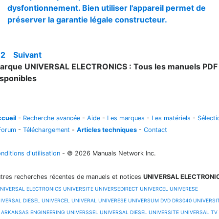
dysfontionnement. Bien utiliser l'appareil permet de
préserver la garantie légale constructeur.
1
2
Suivant
arque UNIVERSAL ELECTRONICS : Tous les manuels PDF
isponibles
cueil
-
Recherche avancée
-
Aide
-
Les marques
-
Les matériels
-
Sélecti
Forum
-
Téléchargement
-
Articles techniques
-
Contact
nditions d'utilisation
- © 2026 Manuals Network Inc.
tres recherches récentes de manuels et notices
UNIVERSAL ELECTRONI
NIVERSAL ELECTRONICS
UNIVERSITE
UNIVERSEDIRECT
UNIVERCEL
UNIVERESE
IVERSAL DIESEL
UNIVERCEL
UNIVERAL
UNIVERESE
UNIVERSUM DVD DR3040
UNIVERSI
 ARKANSAS ENGINEERING
UNIVERSSEL
UNIVERSAL DIESEL
UNIVERSITE
UNIVERSAL TV