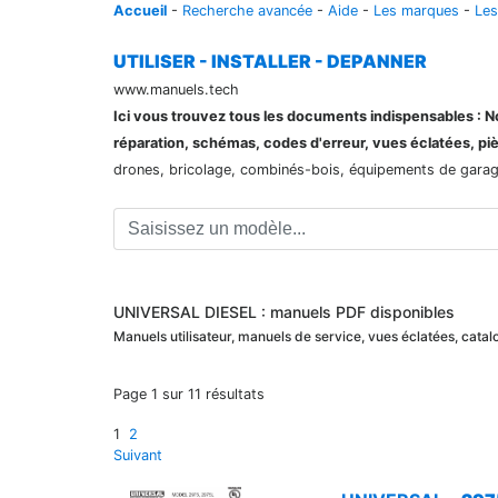
Accueil
-
Recherche avancée
-
Aide
-
Les marques
-
Les
UTILISER - INSTALLER - DEPANNER
www.manuels.tech
Ici vous trouvez tous les documents indispensables : Not
réparation, schémas, codes d'erreur, vues éclatées, pi
drones, bricolage, combinés-bois, équipements de garage,
UNIVERSAL DIESEL : manuels PDF disponibles
Manuels utilisateur, manuels de service, vues éclatées, ca
Page 1 sur 11 résultats
1
2
Suivant