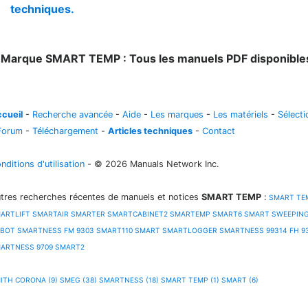
techniques.
1
Marque SMART TEMP : Tous les manuels PDF disponible
cueil
-
Recherche avancée
-
Aide
-
Les marques
-
Les matériels
-
Sélecti
Forum
-
Téléchargement
-
Articles techniques
-
Contact
nditions d'utilisation
- © 2026 Manuals Network Inc.
tres recherches récentes de manuels et notices
SMART TEMP
:
SMART TE
ARTLIFT
SMARTAIR
SMARTER
SMARTCABINET2
SMARTEMP
SMART6
SMART SWEEPIN
BOT
SMARTNESS FM 9303
SMART110
SMART
SMARTLOGGER
SMARTNESS 99314 FH 9
ARTNESS 9709
SMART2
ITH CORONA (9)
SMEG (38)
SMARTNESS (18)
SMART TEMP (1)
SMART (6)