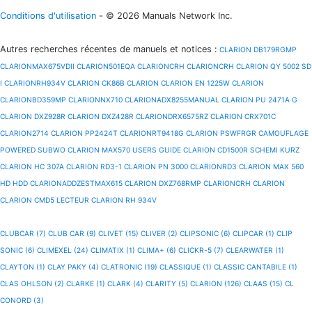
Conditions d'utilisation
- © 2026 Manuals Network Inc.
Autres recherches récentes de manuels et notices
:
CLARION DB179RGMP
CLARIONMAX675VDII
CLARION501EQA
CLARIONCRH
CLARIONCRH
CLARION QY 5002 SD
I
CLARIONRH934V
CLARION CK86B
CLARION CLARION EN 1225W
CLARION
CLARIONBD359MP
CLARIONNX710
CLARIONADX8255MANUAL
CLARION PU 2471A G
CLARION DXZ928R
CLARION DXZ428R
CLARIONDRX6575RZ
CLARION CRX701C
CLARION2714
CLARION PP2424T
CLARIONRT9418G
CLARION PSWFRGR CAMOUFLAGE
POWERED SUBWO
CLARION MAX570 USERS GUIDE
CLARION CD1500R SCHEMI KURZ
CLARION HC 307A
CLARION RD3-1
CLARION PN 3000
CLARIONRD3
CLARION MAX 560
HD HDD
CLARIONADDZESTMAX615
CLARION DXZ768RMP
CLARIONCRH
CLARION
CLARION CMD5 LECTEUR
CLARION RH 934V
CLUBCAR (7)
CLUB CAR (9)
CLIVET (15)
CLIVER (2)
CLIPSONIC (6)
CLIPCAR (1)
CLIP
SONIC (6)
CLIMEXEL (24)
CLIMATIX (1)
CLIMA+ (6)
CLICKR-5 (7)
CLEARWATER (1)
CLAYTON (1)
CLAY PAKY (4)
CLATRONIC (19)
CLASSIQUE (1)
CLASSIC CANTABILE (1)
CLAS OHLSON (2)
CLARKE (1)
CLARK (4)
CLARITY (5)
CLARION (126)
CLAAS (15)
CL
CONORD (3)