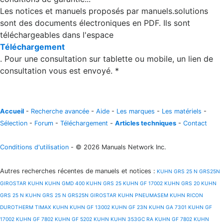
Les notices et manuels proposés par manuels.solutions
sont des documents électroniques en PDF. Ils sont
téléchargeables dans l'espace
Téléchargement
. Pour une consultation sur tablette ou mobile, un lien de
consultation vous est envoyé. *
Accueil
-
Recherche avancée
-
Aide
-
Les marques
-
Les matériels
-
Sélection
-
Forum
-
Téléchargement
-
Articles techniques
-
Contact
Conditions d'utilisation
- © 2026 Manuals Network Inc.
Autres recherches récentes de manuels et notices
:
KUHN GRS 25 N GRS25N
GIROSTAR
KUHN
KUHN GMD 400
KUHN GRS 25
KUHN GF 17002
KUHN GRS 20
KUHN
GRS 25 N
KUHN GRS 25 N GRS25N GIROSTAR
KUHN PNEUMASEM
KUHN RICON
DUROTHERM TIMAX
KUHN
KUHN GF 13002
KUHN GF 23N
KUHN GA 7301
KUHN GF
17002
KUHN GF 7802
KUHN GF 5202
KUHN
KUHN 353GC RA
KUHN GF 7802
KUHN